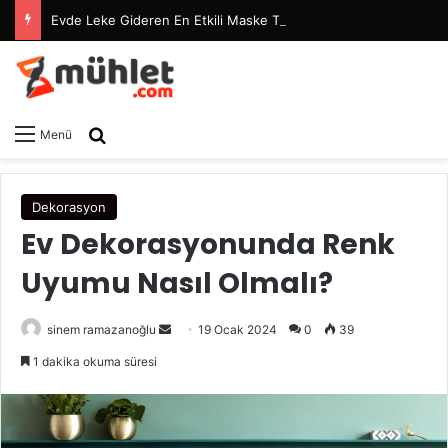
Evde Leke Gideren En Etkili Maske Tarifleri
Arama yap ...
Menü
Dekorasyon
Ev Dekorasyonunda Renk
Uyumu Nasıl Olmalı?
sinem ramazanoğlu
B
19 Ocak 2024
0
39
i
1 dakika okuma süresi
r
e
-