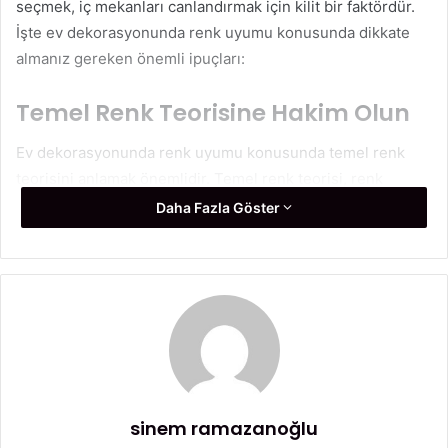
seçmek, iç mekanları canlandırmak için kilit bir faktördür.
İşte ev dekorasyonunda renk uyumu konusunda dikkate
almanız gereken önemli ipuçları:
Temel Renk Teorisine Hakim Olun
Ev dekorasyonunda renk uyumu konusunda temel renk
teorisini anlamak önemlidir. Temel renk teorisi, renk
çemberi üzerindeki ilişkileri açıklar ve renklerin nasıl bir
Daha Fazla Göster
araya geldiğini gösterir. Ana renkler (kırmızı, mavi, sarı),
birincil renkler olarak bilinir ve bu renklerden türetilen
ikincil ve üçüncül renklerle bir renk paleti oluşturulabilir.
Renk teorisini kullanarak, evinizdeki farklı renkleri
harmonik bir şekilde birleştirebilir ve dengeleyebilirsiniz.
Ana Renk Paleti Oluşturun
sinem ramazanoğlu
Ev dekorasyonunda renk uyumu için ana renk paleti