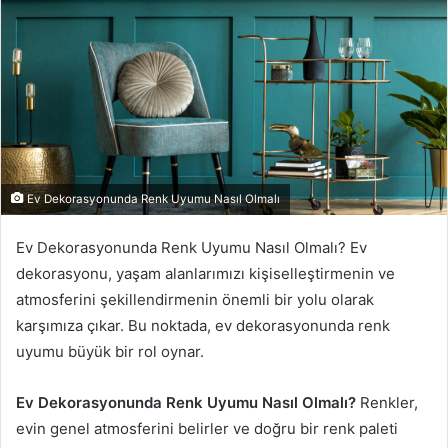
p
o
s
t
a
g
ö
n
d
Ev Dekorasyonunda Renk Uyumu Nasıl Olmalı
e
r
Ev Dekorasyonunda Renk Uyumu Nasıl Olmalı? Ev
m
dekorasyonu, yaşam alanlarımızı kişiselleştirmenin ve
e
atmosferini şekillendirmenin önemli bir yolu olarak
k
karşımıza çıkar. Bu noktada, ev dekorasyonunda renk
uyumu büyük bir rol oynar.
Ev Dekorasyonunda Renk Uyumu Nasıl Olmalı?
Renkler,
evin genel atmosferini belirler ve doğru bir renk paleti