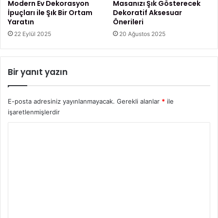
e
Modern Ev Dekorasyon
Masanızı Şık Gösterecek
r
İpuçları ile Şık Bir Ortam
Dekoratif Aksesuar
Yaratın
Önerileri
i
v
22 Eylül 2025
20 Ağustos 2025
e
T
e
Bir yanıt yazın
d
a
v
E-posta adresiniz yayınlanmayacak.
Gerekli alanlar
*
ile
i
işaretlenmişlerdir
s
i
Y
o
r
u
m
*