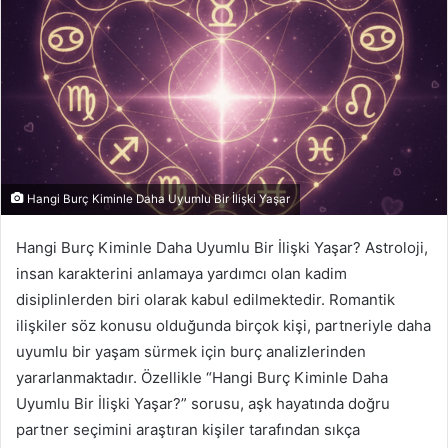
p
o
s
t
a
g
ö
n
d
Hangi Burç Kiminle Daha Uyumlu Bir İlişki Yaşar
e
r
Hangi Burç Kiminle Daha Uyumlu Bir İlişki Yaşar? Astroloji,
m
insan karakterini anlamaya yardımcı olan kadim
e
disiplinlerden biri olarak kabul edilmektedir. Romantik
k
ilişkiler söz konusu olduğunda birçok kişi, partneriyle daha
uyumlu bir yaşam sürmek için burç analizlerinden
yararlanmaktadır. Özellikle “Hangi Burç Kiminle Daha
Uyumlu Bir İlişki Yaşar?” sorusu, aşk hayatında doğru
partner seçimini araştıran kişiler tarafından sıkça