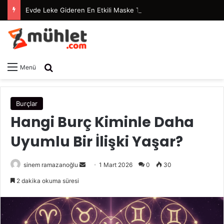
Evde Leke Gideren En Etkili Maske Tarifleri
Arama yap ...
Menü
Burçlar
Hangi Burç Kiminle Daha
Uyumlu Bir İlişki Yaşar?
sinem ramazanoğlu
B
1 Mart 2026
0
30
i
2 dakika okuma süresi
r
e
-