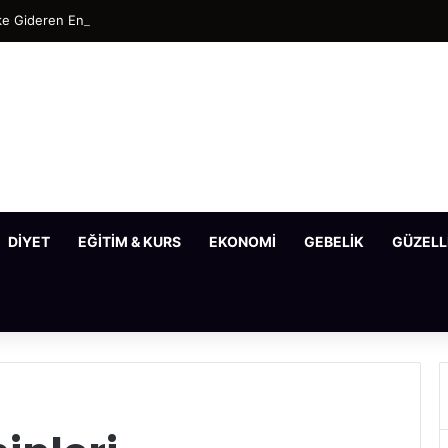
e Gideren En Etkili Maske Tarifleri
DIYET
EĞITIM & KURS
EKONOMI
GEBELIK
GÜZELL