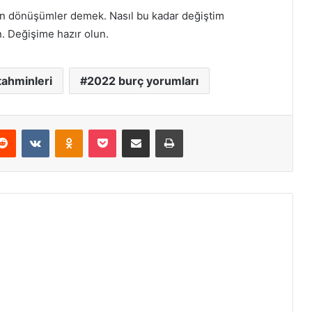
esin dönüşümler demek. Nasıl bu kadar değiştim
. Değişime hazır olun.
tahminleri
2022 burç yorumları
Reddit
VKontakte
Odnoklassniki
Pocket
E-Posta ile paylaş
Yazdır