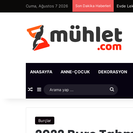
Cuma, Ağustos 7 2026
Son Dakika Haberleri
Evde Lek
ANASAYFA
ANNE-ÇOCUK
DEKORASYON
Rastgele Makale
Kenar Bölmesi
Arama
yap
...
Burçlar