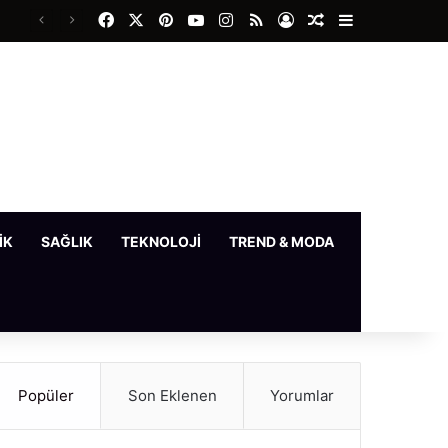
Facebook
X
Pinterest
YouTube
Instagram
RSS
Kayıt Ol
Rastgele Makale
Kenar Bölme
IK
SAĞLIK
TEKNOLOJI
TREND & MODA
YAŞAM
Popüler
Son Eklenen
Yorumlar