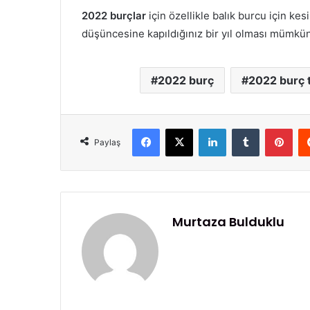
2022 burçlar
için özellikle balık burcu için k
düşüncesine kapıldığınız bir yıl olması mümkün
2022 burç
2022 burç 
Facebook
X
LinkedIn
Tumblr
Pinterest
Paylaş
Murtaza Bulduklu