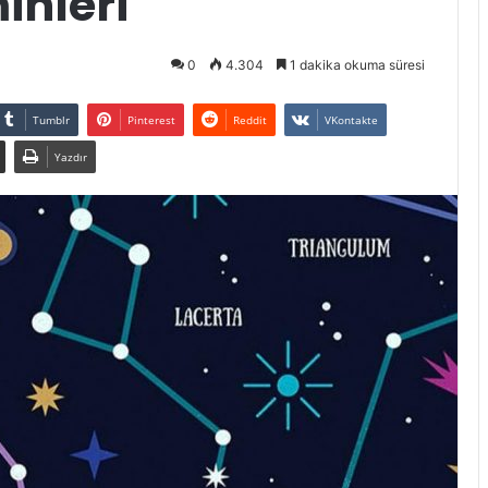
inleri
0
4.304
1 dakika okuma süresi
Tumblr
Pinterest
Reddit
VKontakte
Yazdır