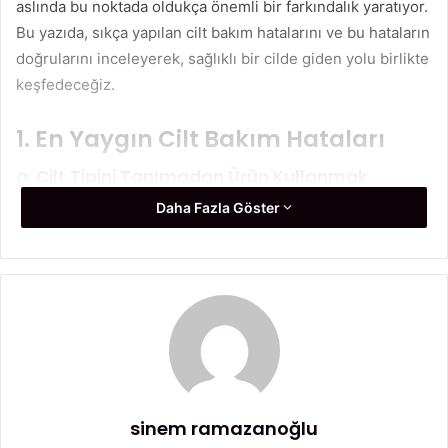
aslında bu noktada oldukça önemli bir farkındalık yaratıyor.
Bu yazıda, sıkça yapılan cilt bakım hatalarını ve bu hataların
doğrularını inceleyerek, sağlıklı bir cilde giden yolu birlikte
keşfedeceğiz.
1. En Yaygın Cilt Bakım Hataları
a. Cilt Tipini Tanımadan Ürün Kullanmak
Daha Fazla Göster
Birçok kişi cilt tipine uygun ürün seçmeden sadece
popülerliğine göre cilt bakım ürünleri satın alıyor. Oysa ki
kuru, yağlı, karma veya hassas cilt tiplerinin ihtiyaçları
birbirinden oldukça farklıdır. Örneğin, yağlı bir cilt için
geliştirilen matlaştırıcı bir ürün, kuru ciltlerde pullanma ve
gerginlik yaratabilir. Bu yüzden ilk adım cilt tipinizi
öğrenmek olmalıdır. Cilt analizi yapan bir uzmandan destek
almak bu konuda en sağlıklı yöntemdir.
sinem ramazanoğlu
b. Güneş Koruyucu Kullanmamak