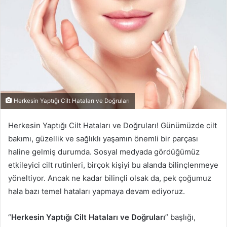
p
o
s
t
a
g
ö
n
d
Herkesin Yaptığı Cilt Hataları ve Doğruları
e
r
Herkesin Yaptığı Cilt Hataları ve Doğruları! Günümüzde cilt
m
bakımı, güzellik ve sağlıklı yaşamın önemli bir parçası
e
haline gelmiş durumda. Sosyal medyada gördüğümüz
k
etkileyici cilt rutinleri, birçok kişiyi bu alanda bilinçlenmeye
yöneltiyor. Ancak ne kadar bilinçli olsak da, pek çoğumuz
hala bazı temel hataları yapmaya devam ediyoruz.
“
Herkesin Yaptığı Cilt Hataları ve Doğruları
” başlığı,