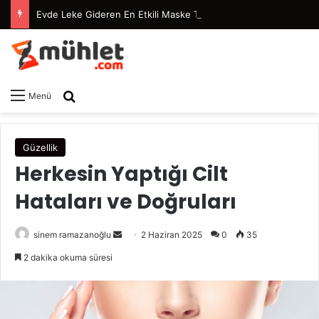
Evde Leke Gideren En Etkili Maske Tarifleri
Arama yap ...
Menü
Güzellik
Herkesin Yaptığı Cilt
Hataları ve Doğruları
sinem ramazanoğlu
B
2 Haziran 2025
0
35
i
2 dakika okuma süresi
r
e
-