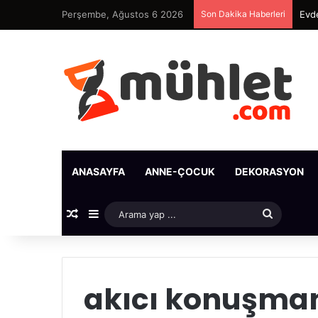
Perşembe, Ağustos 6 2026
Son Dakika Haberleri
Evde
ANASAYFA
ANNE-ÇOCUK
DEKORASYON
Rastgele Makale
Kenar Bölmesi
Arama
yap
...
akıcı konuşman