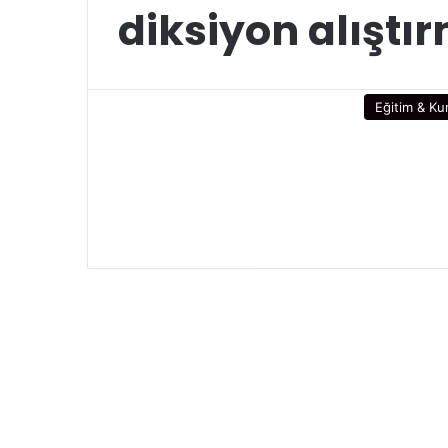
diksiyon alıştı
Eğitim & Ku