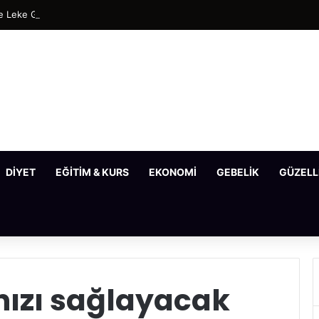
 Leke Gideren En Etkili Maske Tarifleri
DIYET
EĞITIM & KURS
EKONOMI
GEBELIK
GÜZELL
ızı sağlayacak