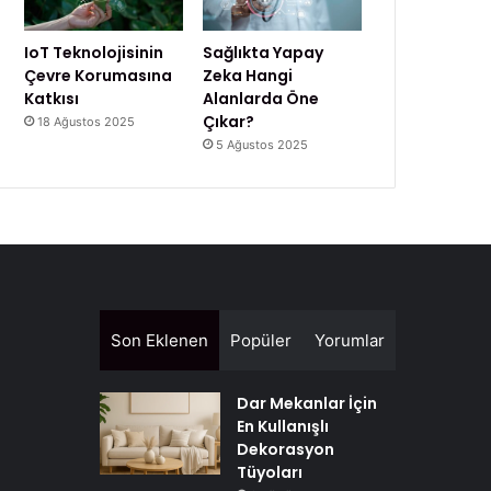
IoT Teknolojisinin
Sağlıkta Yapay
Çevre Korumasına
Zeka Hangi
Katkısı
Alanlarda Öne
Çıkar?
18 Ağustos 2025
5 Ağustos 2025
Son Eklenen
Popüler
Yorumlar
Dar Mekanlar İçin
En Kullanışlı
Dekorasyon
Tüyoları