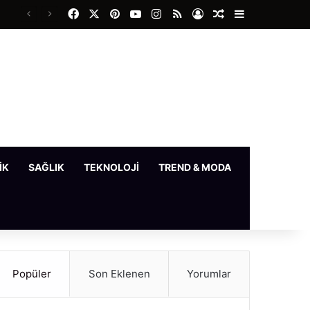
Facebook
X
Pinterest
YouTube
Instagram
RSS
Kayıt Ol
Rastgele Makale
Kenar Bölme
IK
SAĞLIK
TEKNOLOJI
TREND & MODA
YAŞAM
Popüler
Son Eklenen
Yorumlar