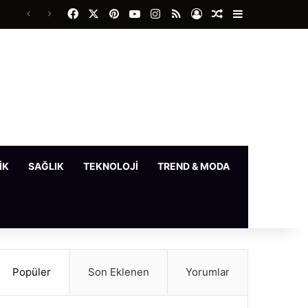
Facebook
X
Pinterest
YouTube
Instagram
RSS
Kayıt Ol
Rastgele Makale
Kenar Bölme
IK
SAĞLIK
TEKNOLOJI
TREND & MODA
YAŞAM
Popüler
Son Eklenen
Yorumlar