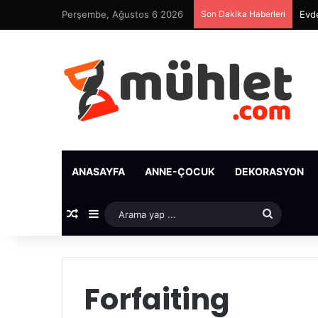
Perşembe, Ağustos 6 2026
Son Dakika Haberleri
Evde
ANASAYFA
ANNE-ÇOCUK
DEKORASYON
Rastgele Makale
Kenar Bölmesi
Arama
yap
...
Forfaiting