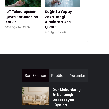
IoT Teknolojisinin
Sağlıkta Yapay
Çevre Korumasına
Zeka Hangi
Katkısı
Alanlarda Öne
Çıkar?
18 Ağustos 2025
5 Ağustos 2025
Son Eklenen
Popüler
Yorumlar
Dar Mekanlar İçin
En Kullanışlı
Dekorasyon
Tüyoları