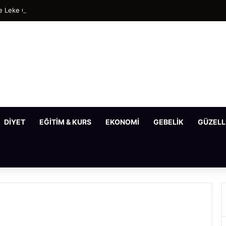
 Leke Gideren En Etkili Maske Tarifleri
DIYET
EĞITIM & KURS
EKONOMI
GEBELIK
GÜZELL