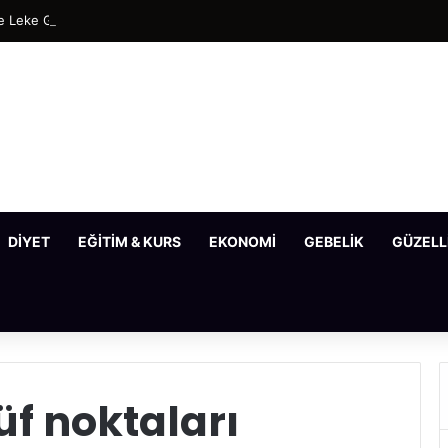
 Leke Gideren En Etkili Maske Tarifleri
DIYET
EĞITIM & KURS
EKONOMI
GEBELIK
GÜZELL
f noktaları