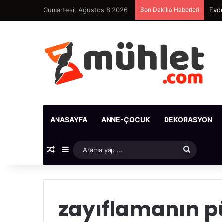
Cumartesi, Ağustos 8 2026
Son Dakika Haberleri
Evde
ANASAYFA
ANNE-ÇOCUK
DEKORASYON
Rastgele Makale
Kenar Bölmesi
Arama
yap
...
zayıflamanın pü