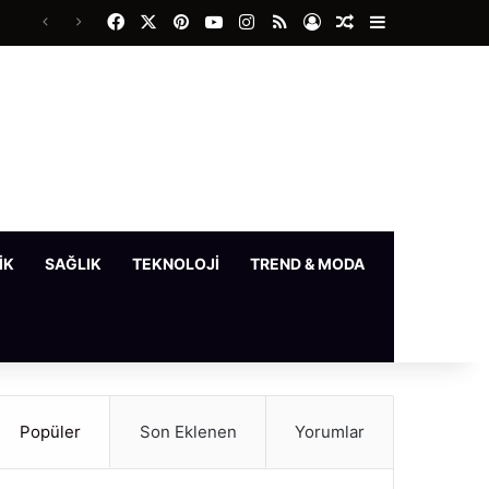
Facebook
X
Pinterest
YouTube
Instagram
RSS
Kayıt Ol
Rastgele Makale
Kenar Bölme
IK
SAĞLIK
TEKNOLOJI
TREND & MODA
YAŞAM
Popüler
Son Eklenen
Yorumlar