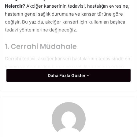
Nelerdir?
Akciğer kanserinin tedavisi, hastalığın evresine,
hastanın genel sağlık durumuna ve kanser türüne göre
değişir. Bu yazıda, akciğer kanseri için kullanılan başlıca
tedavi yöntemlerine değineceğiz.
1. Cerrahi Müdahale
Cerrahi tedavi, akciğer kanseri hastalarının tedavisinde en
yaygın yöntemlerden biridir ve özellikle kanserin erken
evrelerinde etkili olabilir. Cerrahi müdahale, kanserin
Daha Fazla Göster
bulunduğu akciğer dokusunun bir kısmının veya tamamının
çıkarılmasını içerir. Bu işlem genellikle, kanserin lokalize
olduğu ve vücuda yayılmadığı durumlarda tercih edilir.
Akciğer kanseri tedavisinde cerrahi müdahale aşağıdaki
şekillerde yapılabilir:
Lobektomi
: Akciğerin bir lobunun tamamen