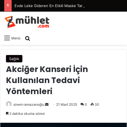
Evde Leke Gideren En Etkili Maske Tarifleri
Arama yap ...
Menü
Sağlık
Akciğer Kanseri İçin
Kullanılan Tedavi
Yöntemleri
sinem ramazanoğlu
B
21 Mart 2025
0
30
i
2 dakika okuma süresi
r
e