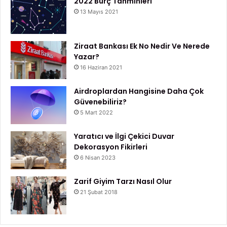
2022 Burç Tahminleri
teşhis önemlidir. Cerrahi müdahale, kemoterapi,
13 Mayıs 2021
radyoterapi ve immünoterapiler gibi çeşitli tedavi
yöntemleri, akciğer kanseri tedavisinde başarı sağlamak
için kullanılmaktadır. Hangi tedavi yönteminin kullanılacağı,
Ziraat Bankası Ek No Nedir Ve Nerede
Yazar?
hastalığın evresine, hastanın genel sağlık durumuna ve
16 Haziran 2021
kanser türüne bağlı olarak değişir. Erken teşhis ve doğru
tedavi ile akciğer kanserinin tedavi edilmesi mümkündür.
Airdroplardan Hangisine Daha Çok
Güvenebiliriz?
5 Mart 2022
Akciğer Kanseri
Yaratıcı ve İlgi Çekici Duvar
Akciğer Kanseri Tedavi Yöntemleri
Dekorasyon Fikirleri
6 Nisan 2023
Zarif Giyim Tarzı Nasıl Olur
21 Şubat 2018