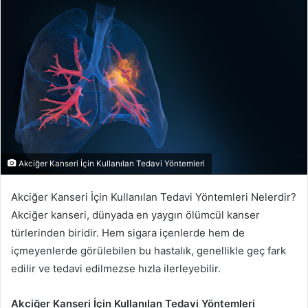
-
p
o
s
t
a
g
ö
n
d
Akciğer Kanseri İçin Kullanılan Tedavi Yöntemleri
e
r
Akciğer Kanseri İçin Kullanılan Tedavi Yöntemleri Nelerdir?
m
Akciğer kanseri, dünyada en yaygın ölümcül kanser
e
türlerinden biridir. Hem sigara içenlerde hem de
k
içmeyenlerde görülebilen bu hastalık, genellikle geç fark
edilir ve tedavi edilmezse hızla ilerleyebilir.
Akciğer Kanseri İçin Kullanılan Tedavi Yöntemleri