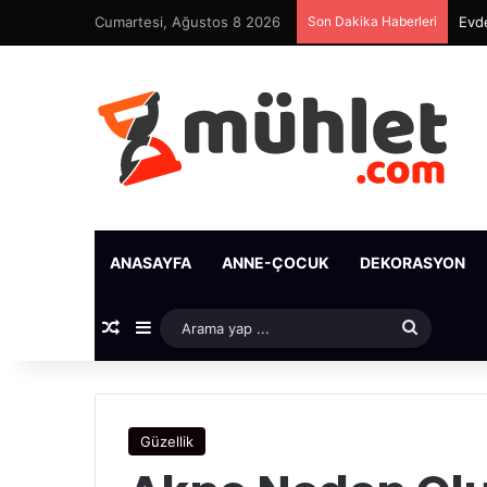
Cumartesi, Ağustos 8 2026
Son Dakika Haberleri
Evde
ANASAYFA
ANNE-ÇOCUK
DEKORASYON
Rastgele Makale
Kenar Bölmesi
Arama
yap
...
Güzellik