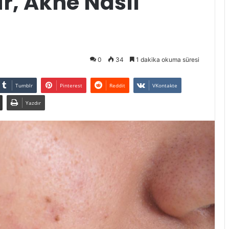
r, Akne Nasıl
0
34
1 dakika okuma süresi
Tumblr
Pinterest
Reddit
VKontakte
Yazdır