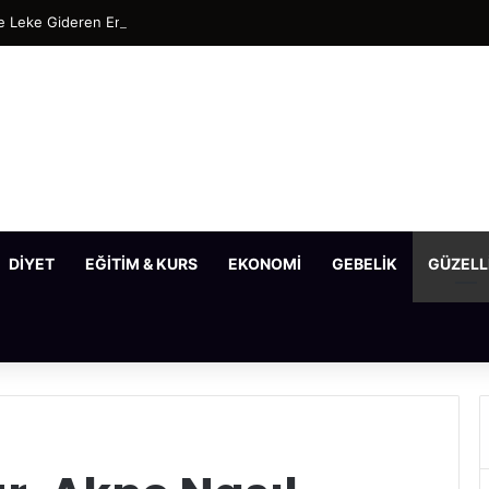
 Leke Gideren En Etkili Maske Tarifleri
DIYET
EĞITIM & KURS
EKONOMI
GEBELIK
GÜZELL