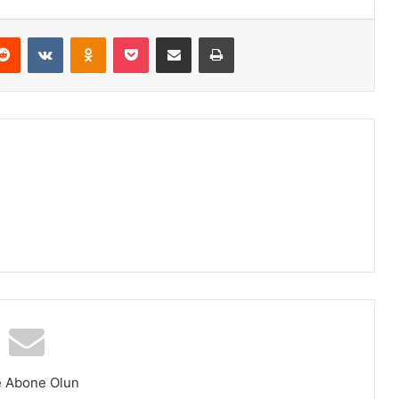
Reddit
VKontakte
Odnoklassniki
Pocket
E-Posta ile paylaş
Yazdır
e Abone Olun