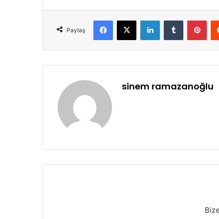
Facebook
X
LinkedIn
Tumblr
Pinterest
Paylaş
sinem ramazanoğlu
Biz