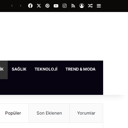
Facebook
X
Pinterest
YouTube
Instagram
RSS
Kayıt Ol
Rastgele Makale
Kenar Bölme
IK
SAĞLIK
TEKNOLOJI
TREND & MODA
YAŞAM
Popüler
Son Eklenen
Yorumlar