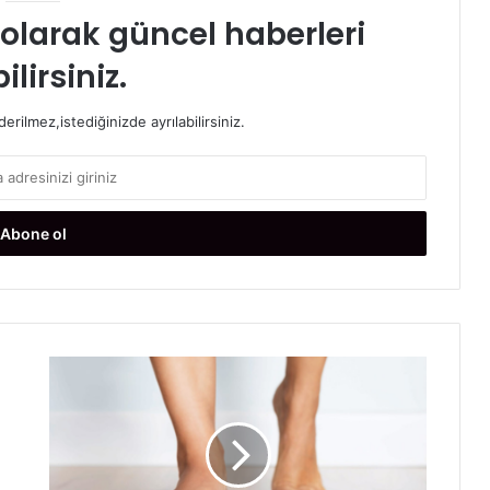
t olarak güncel haberleri
ilirsiniz.
rilmez,istediğinizde ayrılabilirsiniz.
D
i
y
e
t
Y