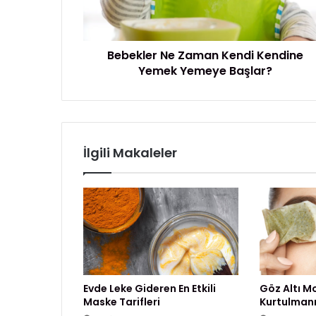
e
z
r
i
N
g
Bebekler Ne Zaman Kendi Kendine
e
i
Yemek Yemeye Başlar?
Z
r
a
i
m
n
a
i
n
z
K
İlgili Makaleler
e
n
d
i
K
e
n
d
i
Evde Leke Gideren En Etkili
Göz Altı M
n
Maske Tarifleri
Kurtulmanı
e