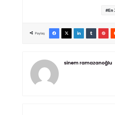
En 
Facebook
X
LinkedIn
Tumblr
Pinterest
Paylaş
sinem ramazanoğlu