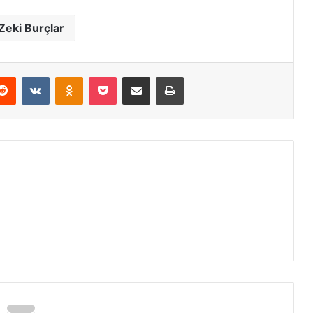
Zeki Burçlar
Reddit
VKontakte
Odnoklassniki
Pocket
E-Posta ile paylaş
Yazdır