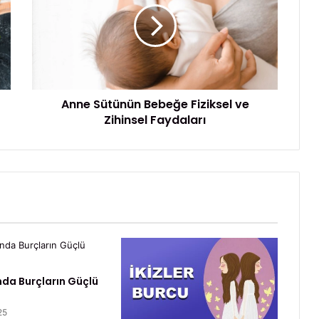
e
S
ü
t
ü
n
Anne Sütünün Bebeğe Fiziksel ve
ü
Zihinsel Faydaları
n
B
e
b
e
ğ
e
F
i
z
i
nda Burçların Güçlü
k
s
25
e