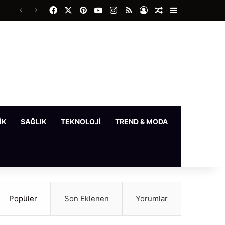
Facebook
X
Pinterest
YouTube
Instagram
RSS
Kayıt Ol
Rastgele Makale
Kenar Bölme
IK
SAĞLIK
TEKNOLOJI
TREND & MODA
YAŞAM
Popüler
Son Eklenen
Yorumlar