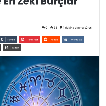
 En Zeki Burçlar
0
63
1 dakika okuma süresi
Tumblr
Pinterest
Reddit
VKontakte
Yazdır