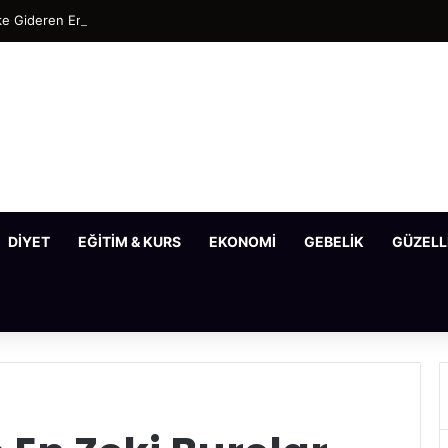
e Gideren En Etkili Maske Tarifleri
DIYET
EĞITIM & KURS
EKONOMI
GEBELIK
GÜZELL