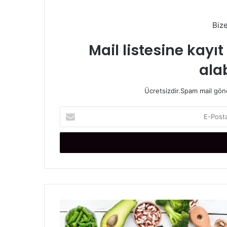
Biz
Mail listesine kayı
alab
Ücretsizdir.Spam mail gönde
E
-
P
o
s
t
a
a
d
D
r
e
e
m