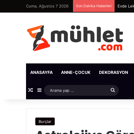
Cuma, Ağustos 7 2026
Son Dakika Haberleri
Evde Lek
ANASAYFA
ANNE-ÇOCUK
DEKORASYON
Rastgele Makale
Kenar Bölmesi
Arama
yap
...
Burçlar