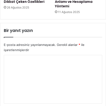
e
Dikkat Çeken Özellikleri
Anlamı ve Hesaplama
l
Yöntemi
26 Ağustos 2025
e
11 Ağustos 2025
r
d
i
Bir yanıt yazın
r
?
E-posta adresiniz yayınlanmayacak.
Gerekli alanlar
*
ile
işaretlenmişlerdir
Y
o
r
u
m
*