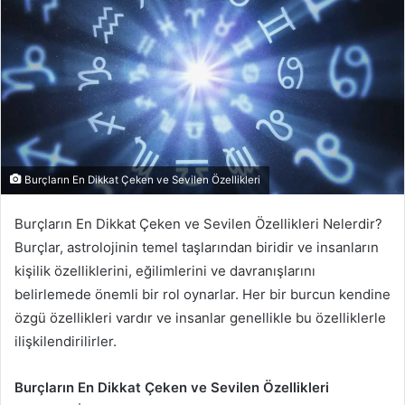
p
o
s
t
a
g
ö
n
d
Burçların En Dikkat Çeken ve Sevilen Özellikleri
e
r
Burçların En Dikkat Çeken ve Sevilen Özellikleri Nelerdir?
m
Burçlar, astrolojinin temel taşlarından biridir ve insanların
e
kişilik özelliklerini, eğilimlerini ve davranışlarını
k
belirlemede önemli bir rol oynarlar. Her bir burcun kendine
özgü özellikleri vardır ve insanlar genellikle bu özelliklerle
ilişkilendirilirler.
Burçların En Dikkat Çeken ve Sevilen Özellikleri