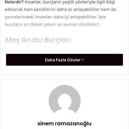
Nelerdir?
İnsanlar, burçların çeşitli yönleriyle ilgili bilgi
edinerek hem kendilerini daha iyi anlayabilirler hem de
çevrelerindeki insanları daha iyi anlayabilirler. İşte
burçların en dikkat çeken ve sevilen özellikleri:
Ateş Grubu Burçları
Ateş grubu burçlar, Koç, Aslan ve Yay burçlarıdır. Bu
burçlar ateş elementine sahiptir ve genellikle enerjik,
Daha Fazla Göster
tutkulu ve cesur kişiliklerle ilişkilendirilirler. İşte ateş
grubu burçlarının en dikkat çeken özellikleri:
Koç Burcu:
Koç burcu insanları liderlik özellikleriyle
tanınırlar. Cesaretleri, kararlılıkları ve yenilikçi ruhlarıyla
dikkat çekerler. Koç burçları genellikle hedeflerine
odaklanır ve kararlılıkla ilerlerler.
sinem ramazanoğlu
Aslan Burcu:
Aslan burcu insanları özgüvenleri ve