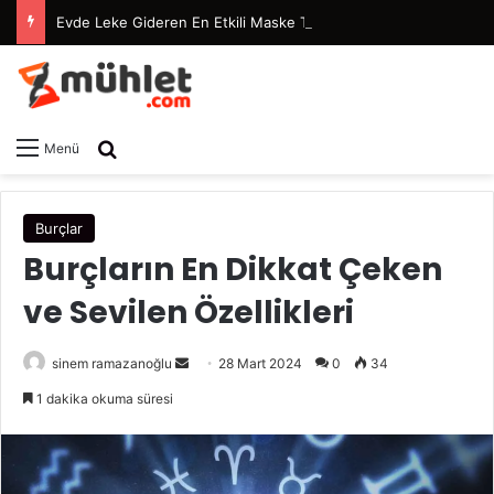
Evde Leke Gideren En Etkili Maske Tarifleri
Arama yap ...
Menü
Burçlar
Burçların En Dikkat Çeken
ve Sevilen Özellikleri
sinem ramazanoğlu
B
28 Mart 2024
0
34
i
1 dakika okuma süresi
r
e
-