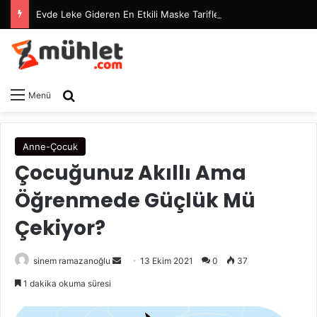
Evde Leke Gideren En Etkili Maske Tarifleri
Arama yap ...
Menü
Anne-Çocuk
Çocuğunuz Akıllı Ama
Öğrenmede Güçlük Mü
Çekiyor?
sinem ramazanoğlu
B
13 Ekim 2021
0
37
i
1 dakika okuma süresi
r
e