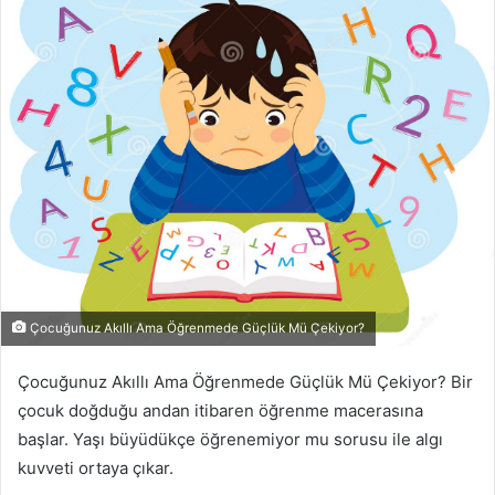
-
p
o
s
t
a
g
ö
n
d
e
r
Çocuğunuz Akıllı Ama Öğrenmede Güçlük Mü Çekiyor?
m
e
Çocuğunuz Akıllı Ama Öğrenmede Güçlük Mü Çekiyor? Bir
k
çocuk doğduğu andan itibaren öğrenme macerasına
başlar. Yaşı büyüdükçe öğrenemiyor mu sorusu ile algı
kuvveti ortaya çıkar.