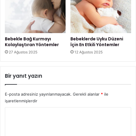
r
r
M
,
i
N
?
a
s
ı
Bebekle Bağ Kurmayı
Bebeklerde Uyku Düzeni
l
Kolaylaştıran Yöntemler
İçin En Etkili Yöntemler
Y
27 Ağustos 2025
12 Ağustos 2025
ü
k
s
Bir yanıt yazın
e
l
t
E-posta adresiniz yayınlanmayacak.
Gerekli alanlar
*
ile
i
l
işaretlenmişlerdir
i
Y
r
?
o
r