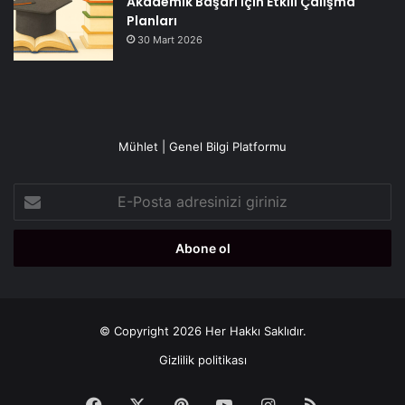
Akademik Başarı İçin Etkili Çalışma
Planları
30 Mart 2026
Mühlet | Genel Bilgi Platformu
E-
Posta
adresinizi
giriniz
© Copyright 2026 Her Hakkı Saklıdır.
Gizlilik politikası
Facebook
X
Pinterest
YouTube
Instagram
RSS