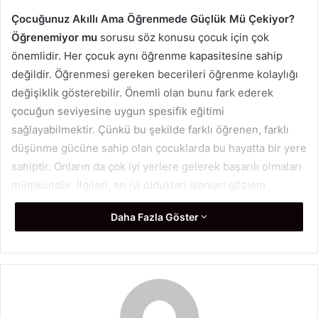
Çocuğunuz Akıllı Ama Öğrenmede Güçlük Mü Çekiyor?
Öğrenemiyor mu
sorusu söz konusu çocuk için çok
önemlidir. Her çocuk aynı öğrenme kapasitesine sahip
değildir. Öğrenmesi gereken becerileri öğrenme kolaylığı
değişiklik gösterebilir. Önemli olan bunu fark ederek
çocuğun seviyesine uygun spesifik eğitimi
sağlayabilmektir. Çünkü bu şekilde farklı öğrenen, farklı
düşünme gücüne sahip olan çocuklarda bu hayatta bir yere
sahiptir. Onların da çok iyi yerlere gelerek başarılı olmaları
mümkündür. İlgileri, en iyi oldukları alanları gözlem
yardımıyla keşfedip hedefli yardımlar sağlayarak destek
Daha Fazla Göster
olmak gerekir.
Öğrenme Güçlüğü
Öğrenme güçlüğü terimi beyni kullanma, veri gönderme,
biriktirme, alma farklılıklarını içeren bir terimdir. Bir