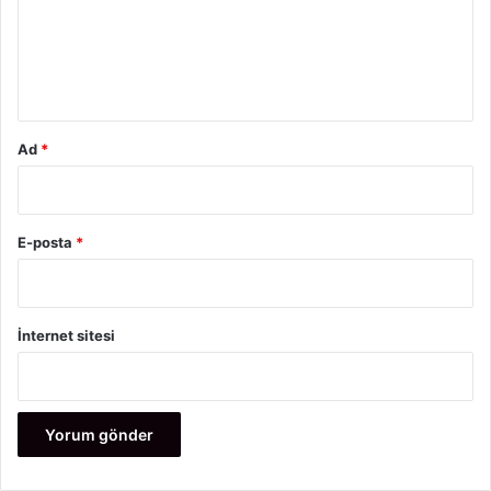
u
m
*
Ad
*
E-posta
*
İnternet sitesi