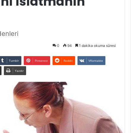
nı Islatmanın
denleri
0
94
1 dakika okuma süresi
Tumblr
Pinterest
Reddit
VKontakte
Yazdır