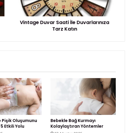
e
D
u
Vintage Duvar Saati İle Duvarlarınıza
v
Tarz Katın
a
r
S
a
a
t
i
İ
l
e
D
u
v
a
r
 Pişik Oluşumunu
Bebekle Bağ Kurmayı
l
 Etkili Yolu
Kolaylaştıran Yöntemler
a