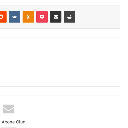
Reddit
VKontakte
Odnoklassniki
Pocket
E-Posta ile paylaş
Yazdır
e Abone Olun