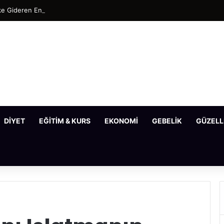
e Gideren En Etkili Maske Tarifleri
DIYET
EĞITIM & KURS
EKONOMI
GEBELIK
GÜZELL