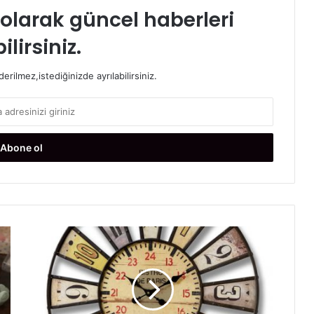
t olarak güncel haberleri
ilirsiniz.
rilmez,istediğinizde ayrılabilirsiniz.
V
i
n
t
a
g