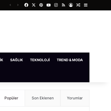
Facebook
X
Pinterest
YouTube
Instagram
RSS
Kayıt Ol
Rastgele Makale
Kenar Bölme
IK
SAĞLIK
TEKNOLOJI
TREND & MODA
YAŞAM
Popüler
Son Eklenen
Yorumlar