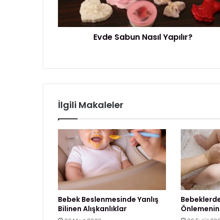
b
z
u
i
n
g
Evde Sabun Nasıl Yapılır?
N
i
a
r
s
i
ı
n
l
i
Y
z
a
İlgili Makaleler
p
ı
l
ı
r
?
Bebek Beslenmesinde Yanlış
Bebeklerde
Bilinen Alışkanlıklar
Önlemenin 5