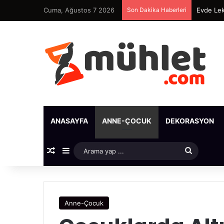
Cuma, Ağustos 7 2026
Son Dakika Haberleri
Evde Lek
ANASAYFA
ANNE-ÇOCUK
DEKORASYON
Rastgele Makale
Kenar Bölmesi
Arama
yap
...
Anne-Çocuk