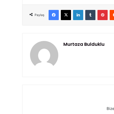
Facebook
X
LinkedIn
Tumblr
Pinterest
Paylaş
Murtaza Bulduklu
Biz