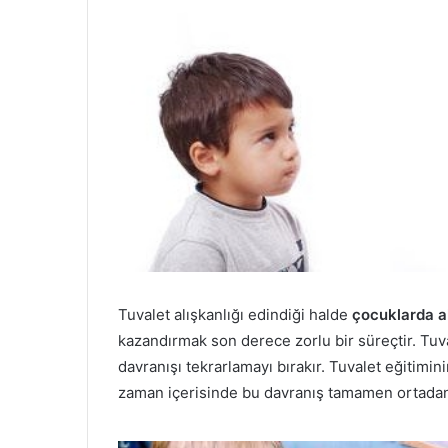
d
e
r
m
e
k
Tuvalet alışkanlığı edindiği halde
çocuklarda al
kazandırmak son derece zorlu bir süreçtir. Tuva
davranışı tekrarlamayı bırakır. Tuvalet eğitimin
zaman içerisinde bu davranış tamamen ortadan