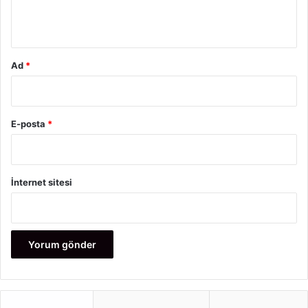
adımlardan biridir.
*
Gebelikte Dengeli Beslenme
Ad
*
E-posta
*
İnternet sitesi