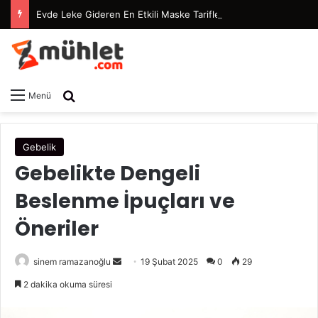
Evde Leke Gideren En Etkili Maske Tarifleri
Arama yap ...
Menü
Gebelik
Gebelikte Dengeli
Beslenme İpuçları ve
Öneriler
sinem ramazanoğlu
B
19 Şubat 2025
0
29
i
2 dakika okuma süresi
r
e