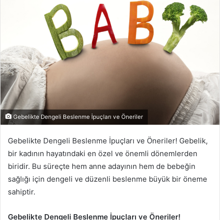
-
p
o
s
t
a
g
ö
n
d
Gebelikte Dengeli Beslenme İpuçları ve Öneriler
e
r
Gebelikte Dengeli Beslenme İpuçları ve Öneriler! Gebelik,
m
bir kadının hayatındaki en özel ve önemli dönemlerden
e
biridir. Bu süreçte hem anne adayının hem de bebeğin
k
sağlığı için dengeli ve düzenli beslenme büyük bir öneme
sahiptir.
Gebelikte Dengeli Beslenme İpuçları ve Öneriler!