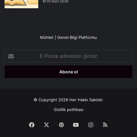
30 Mart 2026
Mühlet | Genel Bilgi Platformu
E-
Posta
adresinizi
giriniz
© Copyright 2026 Her Hakkı Saklıdır.
Gizlilik politikası
Facebook
X
Pinterest
YouTube
Instagram
RSS