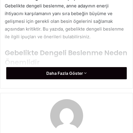
Gebelikte dengeli beslenme, anne adayının enerji
ihtiyacını karşılamanın yanı sıra bebeğin büyüme ve
gelişmesi için gerekli olan besin ögelerini sağlamak
açısından kritiktir. Bu yazıda, gebelikte dengeli beslenme
ile ilgili ipuçları ve önerileri bulabilirsiniz.
Gebelikte Dengeli Beslenme Neden
Önemlidir
Daha Fazla Göster
Gebelikte dengeli beslenme, anne adayının fiziksel ve
ruhsal sağlığını korumanın yanı sıra bebeğin sağlıklı bir
şekilde büyümesi ve gelişmesi için gereklidir. Yetersiz
veya dengesiz beslenme, gebelik sürecinde çeşitli
komplikasyonlara yol açabilir. Örneğin, yetersiz beslenme
durumunda erken doğum, düşük doğum ağırlığı veya
bebekte gelişim geriliği gibi riskler ortaya çıkabilir. Aynı
zamanda, aşırı ve dengesiz beslenme de gebelik diyabeti,