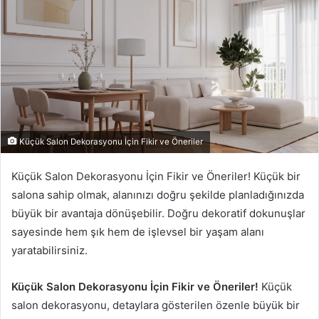
p
o
s
t
a
g
ö
n
d
Küçük Salon Dekorasyonu İçin Fikir ve Öneriler
e
r
Küçük Salon Dekorasyonu İçin Fikir ve Öneriler! Küçük bir
m
salona sahip olmak, alanınızı doğru şekilde planladığınızda
e
büyük bir avantaja dönüşebilir. Doğru dekoratif dokunuşlar
k
sayesinde hem şık hem de işlevsel bir yaşam alanı
yaratabilirsiniz.
Küçük Salon Dekorasyonu İçin Fikir ve Öneriler!
Küçük
salon dekorasyonu, detaylara gösterilen özenle büyük bir