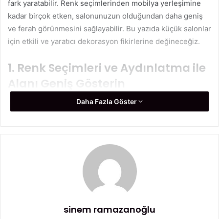
fark yaratabilir. Renk seçimlerinden mobilya yerleşimine
kadar birçok etken, salonunuzun olduğundan daha geniş
ve ferah görünmesini sağlayabilir. Bu yazıda küçük salonlar
için etkili ve yaratıcı dekorasyon fikirlerine değineceğiz.
1. Renk Seçimleri ve Aydınlatma ile
Alanı Geniş Gösterin
Daha Fazla Göster
Küçük bir salonun daha büyük ve aydınlık görünmesini
sağlamanın en etkili yollarından biri, açık renk tonlarını
tercih etmektir. Beyaz, krem, açık gri gibi nötr tonlar; alanın
sınırlarını yumuşatarak ferahlık hissi yaratır. Dilerseniz
duvarlarda pastel tonlarında soft mavi, açık yeşil gibi huzur
veren renkler de tercih edebilirsiniz.
Aydınlatma da bu noktada oldukça önemli bir rol oynar. Tek
bir büyük avize yerine, farklı noktalarda kullanılan spot
sinem ramazanoğlu
lambalar ya da aplikler kullanarak ortamı dengeli bir