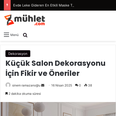
Evde Leke Gideren En Etkili Maske Tarifleri
Arama yap ...
Menü
Dekorasyon
Küçük Salon Dekorasyonu
İçin Fikir ve Öneriler
sinem ramazanoğlu
B
16 Nisan 2025
0
38
i
2 dakika okuma süresi
r
e
-