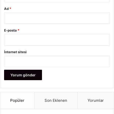
değerlendirmektir. Uyumlu seçimlerle hem modern hem
de sizi yansıtan bir salon ortaya çıkartabilirsiniz.
Ad
*
Küçük salon dekorasyonu
E-posta
*
İnternet sitesi
Popüler
Son Eklenen
Yorumlar