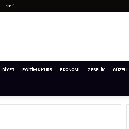
 Leke Gideren En Etkili Maske Tarifleri
DIYET
EĞITIM & KURS
EKONOMI
GEBELIK
GÜZELL