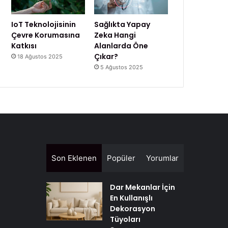
IoT Teknolojisinin
Sağlıkta Yapay
Çevre Korumasına
Zeka Hangi
Katkısı
Alanlarda Öne
Çıkar?
18 Ağustos 2025
5 Ağustos 2025
Son Eklenen
Popüler
Yorumlar
Dar Mekanlar İçin
En Kullanışlı
Dekorasyon
Tüyoları