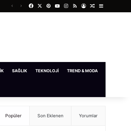
Facebook
X
Pinterest
YouTube
Instagram
RSS
Kayıt Ol
Rastgele Makale
Kenar Bölme
IK
SAĞLIK
TEKNOLOJI
TREND & MODA
YAŞAM
Popüler
Son Eklenen
Yorumlar