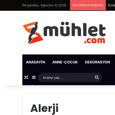
Perşembe, Ağustos 6 2026
Son Dakika Haberleri
Evde
ANASAYFA
ANNE-ÇOCUK
DEKORASYON
Rastgele Makale
Kenar Bölmesi
Arama
yap
...
Alerji