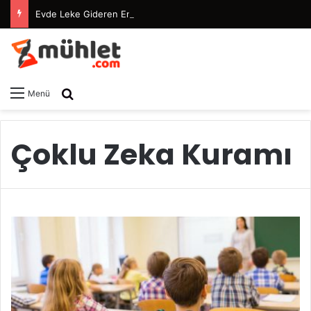
Evde Leke Gideren En Etkili Maske Tarifleri
Arama yap ...
Menü
Çoklu Zeka Kuramı