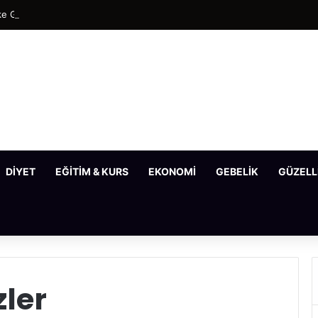
e Gideren En Etkili Maske Tarifleri
DIYET
EĞITIM & KURS
EKONOMI
GEBELIK
GÜZELL
ler