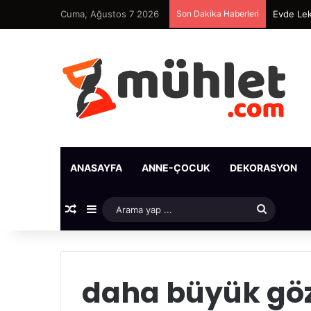
Cuma, Ağustos 7 2026
Son Dakika Haberleri
Evde Lek
ANASAYFA
ANNE-ÇOCUK
DEKORASYON
Rastgele Makale
Kenar Bölmesi
Arama
yap
...
daha büyük göz