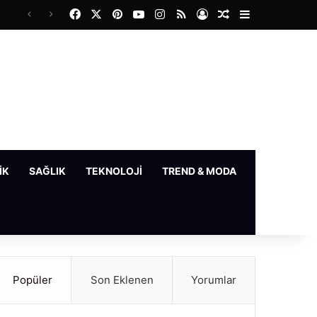
Facebook
X
Pinterest
YouTube
Instagram
RSS
Kayıt Ol
Rastgele Makale
Kenar Bölme
IK
SAĞLIK
TEKNOLOJI
TREND & MODA
YAŞAM
Popüler
Son Eklenen
Yorumlar