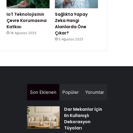
IoT Teknolojisinin
Sağlıkta Yapay
Çevre Korumasına
Zeka Hangi
Katkısı
Alanlarda Öne
Çıkar?
18 Ağustos 2025
5 Ağustos 2025
Son Eklenen
Popüler
Yorumlar
Dar Mekanlar İçin
En Kullanışlı
Dekorasyon
Tüyoları