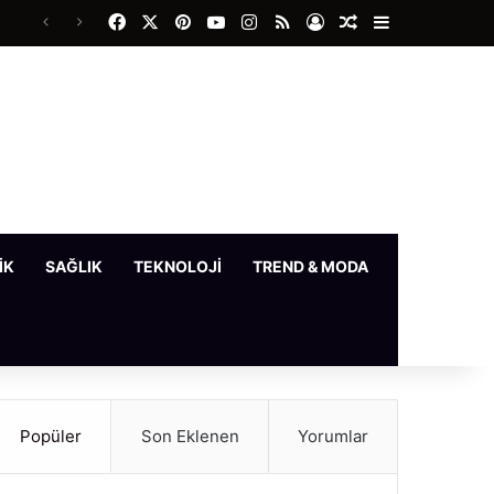
Facebook
X
Pinterest
YouTube
Instagram
RSS
Kayıt Ol
Rastgele Makale
Kenar Bölme
IK
SAĞLIK
TEKNOLOJI
TREND & MODA
YAŞAM
Popüler
Son Eklenen
Yorumlar