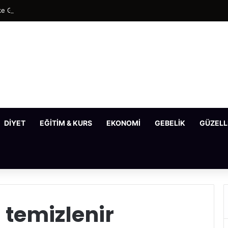
e Gideren En Etkili Maske Tarifleri
DIYET
EĞITIM & KURS
EKONOMI
GEBELIK
GÜZELL
l temizlenir