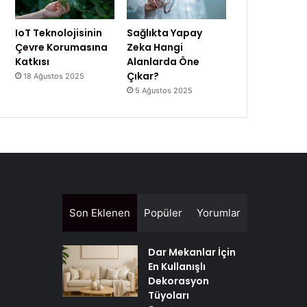
IoT Teknolojisinin
Sağlıkta Yapay
Çevre Korumasına
Zeka Hangi
Katkısı
Alanlarda Öne
Çıkar?
18 Ağustos 2025
5 Ağustos 2025
Son Eklenen
Popüler
Yorumlar
Dar Mekanlar İçin
En Kullanışlı
Dekorasyon
Tüyoları