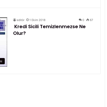
editör
1 Ekim 2018
0
67
Kredi Sicili Temizlenmezse Ne
Olur?
mi