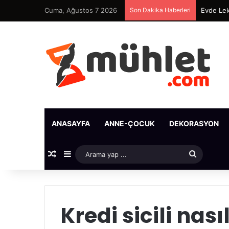
Cuma, Ağustos 7 2026
Son Dakika Haberleri
Evde Lek
ANASAYFA
ANNE-ÇOCUK
DEKORASYON
Rastgele Makale
Kenar Bölmesi
Arama
yap
...
Kredi sicili nası