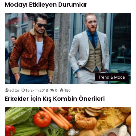
Modayı Etkileyen Durumlar
Trend & Moda
editör
16 Ekim 2018
0
180
Erkekler İçin Kış Kombin Önerileri