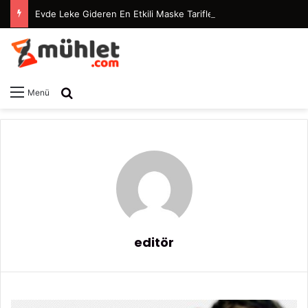
Evde Leke Gideren En Etkili Maske Tarifleri
Arama yap ...
Menü
editör