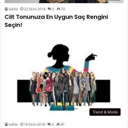
editör
22 Ekim 2018
0
70
Cilt Tonunuza En Uygun Saç Rengini
Seçin!
Trend & Moda
editör
19 Ekim 2018
0
87