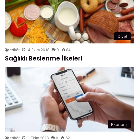
Diyet
editör
14 Ekim 2018
0
84
Sağlıklı Beslenme İlkeleri
Ekonomi
editör
11 Ekim 2018
0
62