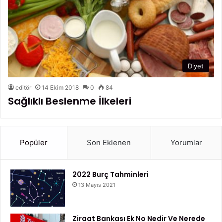
Diyet
editör
14 Ekim 2018
0
84
Sağlıklı Beslenme İlkeleri
Popüler
Son Eklenen
Yorumlar
2022 Burç Tahminleri
13 Mayıs 2021
Ziraat Bankası Ek No Nedir Ve Nerede