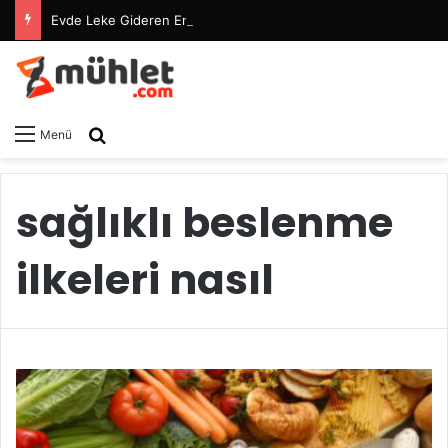
Evde Leke Gideren En Etkili Maske Tarifleri
Arama yap ...
Menü
sağlıklı beslenme
ilkeleri nasıl