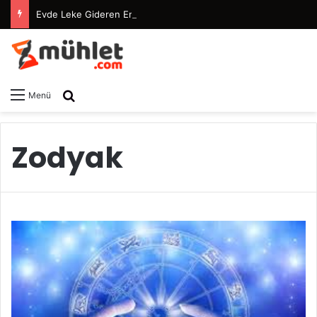
Evde Leke Gideren En Etkili Maske Tarifleri
Arama yap ...
Menü
Zodyak