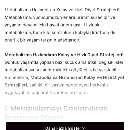
-
Metabolizma Hızlandıran Kolay ve Hızlı Diyet Stratejileri!
p
Metabolizma, vücudumuzun enerji üretim sürecidir ve
o
yaşamın devamı için hayati önem taşır. Hızlı bir
s
metabolizma, hem kilo kontrolünü kolaylaştırır hem de
t
enerjik bir yaşam tarzının anahtarıdır.
a
g
ö
Metabolizma Hızlandıran Kolay ve Hızlı Diyet Stratejileri!
n
Günlük yaşamda yapılan bazı küçük ama etkili değişiklikler,
d
metabolizmayı hızlandırmak için güçlü bir etki yaratabilir.
e
Bu nedenle,
Metabolizma Hızlandıran Kolay ve Hızlı Diyet
r
Stratejileri
, sağlıklı bir yaşam hedefleyen herkesin
m
uygulayabileceği pratik yöntemleri içerir.
e
k
1. Metabolizmayı Canlandıran
Beslenme Düzeni
Daha Fazla Göster
Metabolizmanın hızını etkileyen en önemli faktörlerden