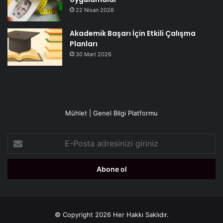
22 Nisan 2026
Akademik Başarı İçin Etkili Çalışma
Planları
30 Mart 2026
Mühlet | Genel Bilgi Platformu
E-
Posta
adresinizi
giriniz
© Copyright 2026 Her Hakkı Saklıdır.