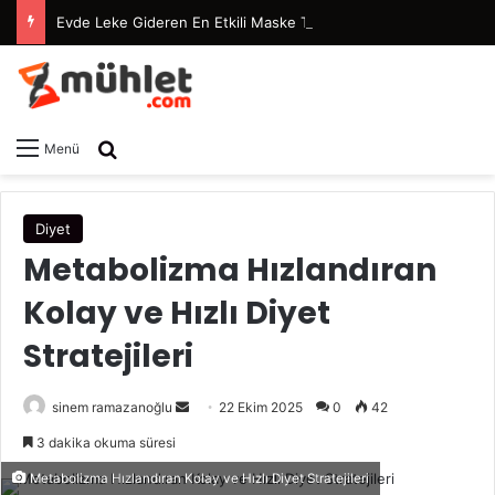
Evde Leke Gideren En Etkili Maske Tarifleri
Arama yap ...
Menü
Diyet
Metabolizma Hızlandıran
Kolay ve Hızlı Diyet
Stratejileri
sinem ramazanoğlu
B
22 Ekim 2025
0
42
i
3 dakika okuma süresi
r
Metabolizma Hızlandıran Kolay ve Hızlı Diyet Stratejileri
e