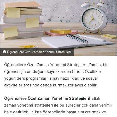
p
o
s
t
a
g
ö
n
d
Öğrencilere Özel Zaman Yönetimi Stratejileri!
e
r
Öğrencilere Özel Zaman Yönetimi Stratejileri! Zaman, bir
m
öğrenci için en değerli kaynaklardan biridir. Özellikle
e
yoğun ders programları, sınav hazırlıkları ve sosyal
k
aktiviteler arasında denge kurmak zorlayıcı olabilir.
Öğrencilere Özel Zaman Yönetimi Stratejileri!
Etkili
zaman yönetimi stratejileri ile bu süreçler çok daha verimli
hale getirilebilir. İşte öğrencilerin başarısını artırmak ve