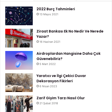
kullanabilirsiniz. Unutmayın, zaman yönetimi öğrenilebilir
2022 Burç Tahminleri
bir beceridir ve her geçen gün daha iyi bir seviyeye
13 Mayıs 2021
taşınabilir.
Ziraat Bankası Ek No Nedir Ve Nerede
Eğitim
Eğitimde zaman yönetimi
Yazar?
16 Haziran 2021
Airdroplardan Hangisine Daha Çok
Güvenebiliriz?
5 Mart 2022
Yaratıcı ve İlgi Çekici Duvar
Dekorasyon Fikirleri
6 Nisan 2023
Zarif Giyim Tarzı Nasıl Olur
21 Şubat 2018