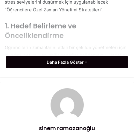
stres seviyelerini düşürmek için uygulanabilecek
“Öğrencilere Özel Zaman Yönetimi Stratejileri”.
1. Hedef Belirleme ve
Önceliklendirme
Öğrencilerin zamanlarını etkili bir şekilde yönetmeleri için
ilk adım, net ve ulaşılabilir hedefler belirlemektir. Hedefler
Daha Fazla Göster
kısa vadeli (haftalık ödevler) ve uzun vadeli (bir dönem
boyunca alınacak notlar) olarak ayrılabilir. Belirlenen bu
hedefler, öğrencinin neye odaklanması gerektiğini
netleştirir.
SMART hedefler kullanımı:
Hedeflerinizin Spesifik,
Ölçülebilir, Ulaşılabilir, İlgili ve Zamana bağlı olması
önemlidir. Örneğin, “Bu hafta her gün matematikten bir
konu bitireceğim” gibi bir hedef, somut bir başlangıç
sinem ramazanoğlu
sağlar.