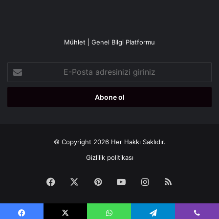
Mühlet | Genel Bilgi Platformu
E-
Posta
adresinizi
giriniz
© Copyright 2026 Her Hakkı Saklıdır.
Gizlilik politikası
Facebook
X
Pinterest
YouTube
Instagram
RSS