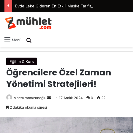
Evde Leke Gideren En Etkili Maske Tarifleri
Arama yap ...
Menü
Eğitim & Kurs
Öğrencilere Özel Zaman
Yönetimi Stratejileri!
sinem ramazanoğlu
B
17 Aralık 2024
0
22
i
2 dakika okuma süresi
r
e
-