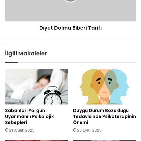
z
B
D
e
o
s
l
l
m
Diyet Dolma Biberi Tarifi
e
a
n
B
m
i
e
b
İlgili Makaleler
e
r
i
T
a
r
i
f
i
Sabahları Yorgun
Duygu Durum Bozukluğu
Uyanmanın Psikolojik
Tedavisinde Psikoterapinin
Sebepleri
Önemi
21 Aralık 2025
23 Eylül 2025