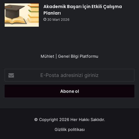
Akademik Başarı İçin Etkili Çalışma
Planları
30 Mart 2026
Mühlet | Genel Bilgi Platformu
E-
Posta
adresinizi
giriniz
© Copyright 2026 Her Hakkı Saklıdır.
Gizlilik politikası