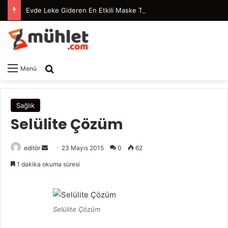
Evde Leke Gideren En Etkili Maske Tarifleri
Arama yap ...
Menü
Sağlık
Selülite Çözüm
editör
B
23 Mayıs 2015
0
62
i
1 dakika okuma süresi
r
e
-
p
Selülite Çözüm
o