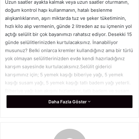
Uzun saatler ayakta kalmak veya uzun saatler oturmanın,
s
doğum kontrol hapı kullanmanın, hatalı beslenme
t
alışkanlıklarının, aşırı miktarda tuz ve şeker tüketiminin,
a
hızlı kilo alıp vermenin, günde 2 litreden az su içmenin yol
g
ö
açtığı selülit bir çok bayanımızı rahatsız ediyor. Desekki 15
n
günde selülitlerinizden kurtulacaksınız. İnanabiliyor
d
musunuz? Belki onlarca kremler kullandığınız ama bir türlü
e
yok olmayan selülitlerinizden evde kendi hazırladığınız
r
karışım sayesinde kurtulacaksınız.Selülit giderici
m
karışımınız için; 5 yemek kaşığı biberiye yağı, 5 yemek
e
kaşığı susam yağı, 5 yemek kaşığı tatlı badem yağı yeterli.
k
Biberiye yağı kan akışını hızlandırır, tatlı badem ve susam
yağı ise cildi besler. Biberiye yağı, tatlı badem ve susam
Daha Fazla Göster
yağı bir araya geldiğinde ise selülitleri yok eder.Peki
bunları gelişigüzel karacağız ve süreceğiz mi diyorsunuz?
Hayır, elbette bir usulü, bir yolu, yöntemi var. 5 yemek
kaşığı biberiye yağını, 5 yemek kaşığı susam yağını ve 5