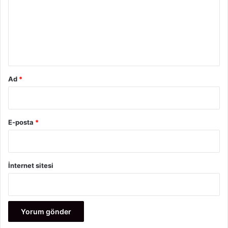
u
m
*
Ad
*
E-posta
*
İnternet sitesi