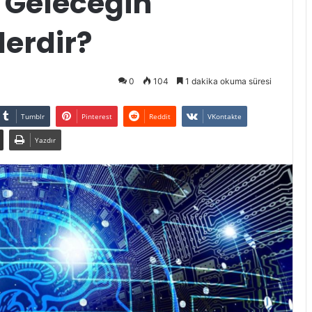
, Geleceğin
lerdir?
0
104
1 dakika okuma süresi
Tumblr
Pinterest
Reddit
VKontakte
Yazdır