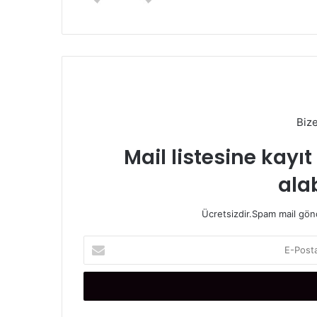
Biz
Mail listesine kayı
alab
Ücretsizdir.Spam mail gönde
E
-
P
o
s
t