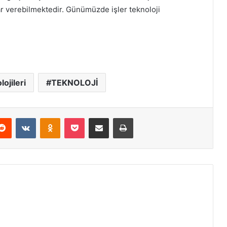
rar verebilmektedir. Günümüzde işler teknoloji
ojileri
TEKNOLOJİ
Reddit
VKontakte
Odnoklassniki
Pocket
E-Posta ile paylaş
Yazdır