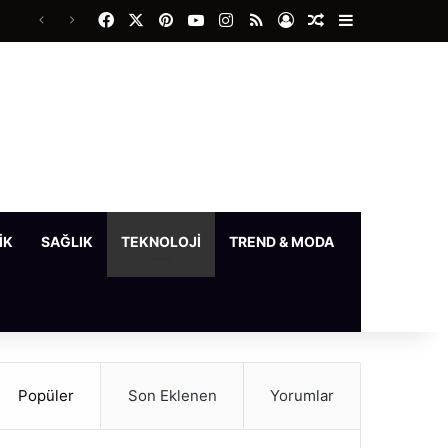
Facebook
X
Pinterest
YouTube
Instagram
RSS
Kayıt Ol
Rastgele Makale
Kenar Bölme
IK
SAĞLIK
TEKNOLOJI
TREND & MODA
YAŞAM
Popüler
Son Eklenen
Yorumlar