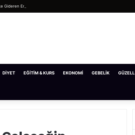
e Gideren En Etkili Maske Tarifleri
DIYET
EĞITIM & KURS
EKONOMI
GEBELIK
GÜZELL