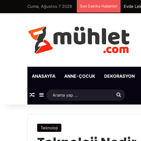
Cuma, Ağustos 7 2026
Son Dakika Haberleri
Evde Lek
ANASAYFA
ANNE-ÇOCUK
DEKORASYON
Rastgele Makale
Kenar Bölmesi
Arama
yap
...
Teknoloji