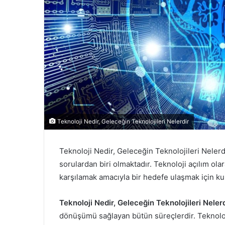
e
r
m
e
k
Teknoloji Nedir, Geleceğin Teknolojileri Nelerdir
Teknoloji Nedir, Geleceğin Teknolojileri Neler
sorulardan biri olmaktadır. Teknoloji açılım olar
karşılamak amacıyla bir hedefe ulaşmak için kull
Teknoloji Nedir, Geleceğin Teknolojileri Neler
dönüşümü sağlayan bütün süreçlerdir. Teknoloj