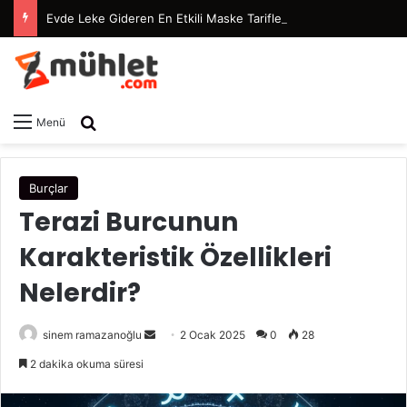
Evde Leke Gideren En Etkili Maske Tarifleri
Arama yap ...
Menü
Burçlar
Terazi Burcunun
Karakteristik Özellikleri
Nelerdir?
sinem ramazanoğlu
B
2 Ocak 2025
0
28
i
2 dakika okuma süresi
r
e