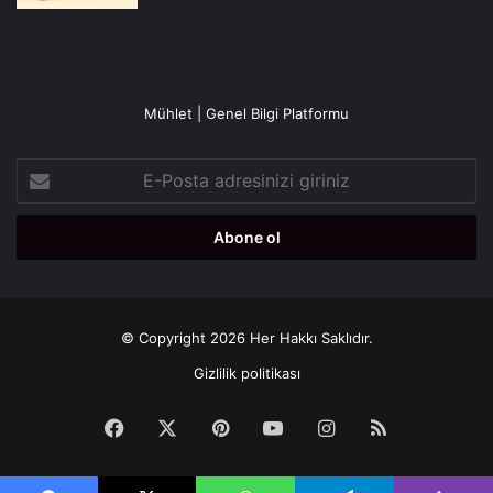
Mühlet | Genel Bilgi Platformu
E-
Posta
adresinizi
giriniz
© Copyright 2026 Her Hakkı Saklıdır.
Gizlilik politikası
Facebook
X
Pinterest
YouTube
Instagram
RSS