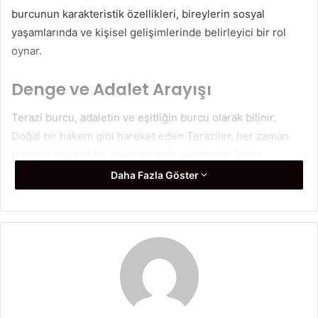
burcunun karakteristik özellikleri, bireylerin sosyal
yaşamlarında ve kişisel gelişimlerinde belirleyici bir rol
oynar.
Denge ve Adalet Arayışı
Terazi burcu, adaletin ve eşitliğin burcu olarak bilinir.
Doğal bir hakem gibi hareket eden Teraziler, her zaman
olaylara objektif bir bakış açısıyla yaklaşırlar. İnsan
ilişkilerinde adil olmayı ve tarafsız kalmayı önemserler. Bu
Daha Fazla Göster
özellik, onların arkadaşları ve iş arkadaşları tarafından
güvenilir ve saygı duyulan bireyler olmalarını sağlar.
Ancak bu denge arayışı bazen kararsızlığa yol açabilir.
Teraziler, bir karar vermeden önce her iki tarafı da
dikkatlice değerlendirirler. Bu, onların bazen uzun süre
düşündükleri ve kesin bir sonuca varmakta zorlandıkları