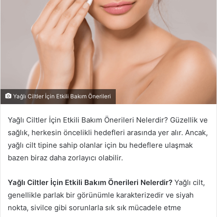
p
o
s
t
a
g
ö
n
d
Yağlı Ciltler İçin Etkili Bakım Önerileri
e
r
Yağlı Ciltler İçin Etkili Bakım Önerileri Nelerdir? Güzellik ve
m
sağlık, herkesin öncelikli hedefleri arasında yer alır. Ancak,
e
yağlı cilt tipine sahip olanlar için bu hedeflere ulaşmak
k
bazen biraz daha zorlayıcı olabilir.
Yağlı Ciltler İçin Etkili Bakım Önerileri Nelerdir?
Yağlı cilt,
genellikle parlak bir görünümle karakterizedir ve siyah
nokta, sivilce gibi sorunlarla sık sık mücadele etme