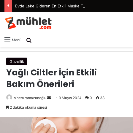
Evde Leke Gideren En Etkili Maske Tarifleri
Arama yap ...
Menü
Güzellik
Yağlı Ciltler İçin Etkili
Bakım Önerileri
sinem ramazanoğlu
B
9 Mayıs 2024
0
38
i
2 dakika okuma süresi
r
e
-