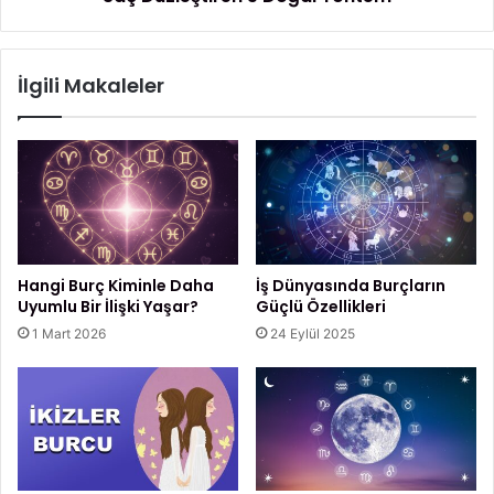
günlük burç yorumları
a
i
r
e
İlgili Makaleler
n
5
D
o
ğ
a
l
Y
ö
Hangi Burç Kiminle Daha
İş Dünyasında Burçların
n
Uyumlu Bir İlişki Yaşar?
Güçlü Özellikleri
t
1 Mart 2026
24 Eylül 2025
e
m