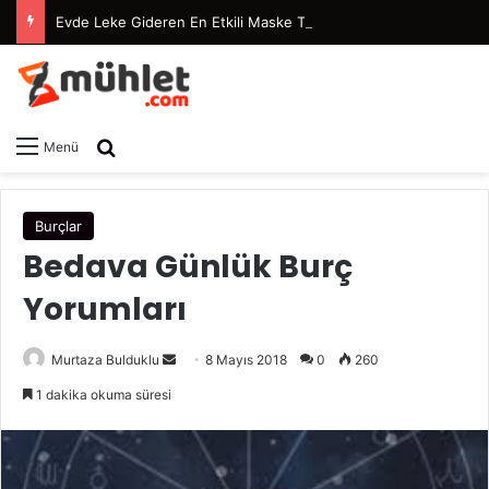
Evde Leke Gideren En Etkili Maske Tarifleri
Arama yap ...
Menü
Burçlar
Bedava Günlük Burç
Yorumları
Murtaza Bulduklu
B
8 Mayıs 2018
0
260
i
1 dakika okuma süresi
r
e
-