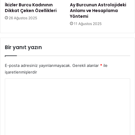
İkizler Burcu Kadınının
Ay Burcunun Astrolojideki
Dikkat Çeken Özellikleri
Anlamı ve Hesaplama
Yöntemi
26 Ağustos 2025
11 Ağustos 2025
Bir yanıt yazın
E-posta adresiniz yayınlanmayacak.
Gerekli alanlar
*
ile
işaretlenmişlerdir
Y
o
r
u
m
*