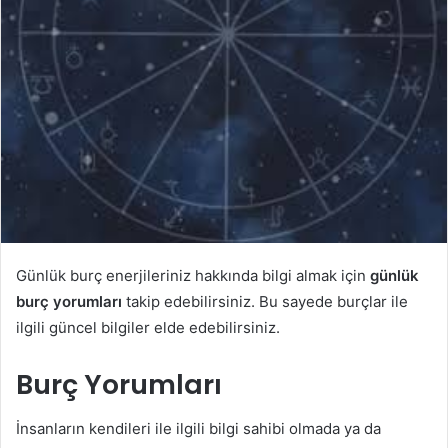
p
o
s
t
a
g
ö
n
d
e
r
m
Günlük burç enerjileriniz hakkında bilgi almak için
günlük
e
burç yorumları
takip edebilirsiniz. Bu sayede burçlar ile
k
ilgili güncel bilgiler elde edebilirsiniz.
Burç Yorumları
İnsanların kendileri ile ilgili bilgi sahibi olmada ya da