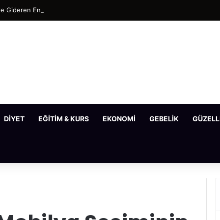
 Gideren En Etkili Maske Tarifleri
DIYET
EĞITIM & KURS
EKONOMI
GEBELIK
GÜZELL