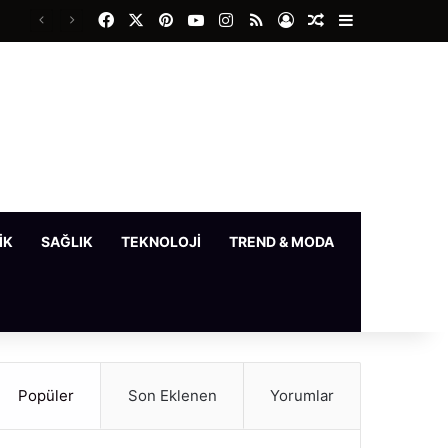
Facebook
X
Pinterest
YouTube
Instagram
RSS
Kayıt Ol
Rastgele Makale
Kenar Bölme
IK
SAĞLIK
TEKNOLOJI
TREND & MODA
YAŞAM
Popüler
Son Eklenen
Yorumlar