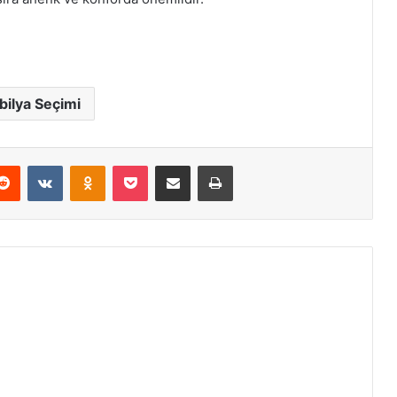
ilya Seçimi
Reddit
VKontakte
Odnoklassniki
Pocket
E-Posta ile paylaş
Yazdır