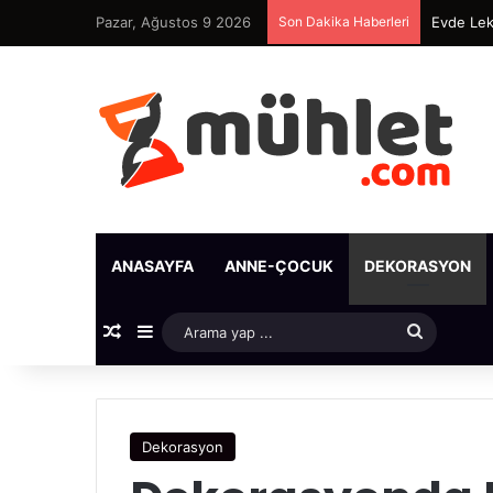
Pazar, Ağustos 9 2026
Son Dakika Haberleri
Evde Leke
ANASAYFA
ANNE-ÇOCUK
DEKORASYON
Rastgele Makale
Kenar Bölmesi
Arama
yap
...
Dekorasyon