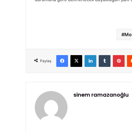
Mob
Facebook
X
LinkedIn
Tumblr
Pinterest
Paylaş
sinem ramazanoğlu