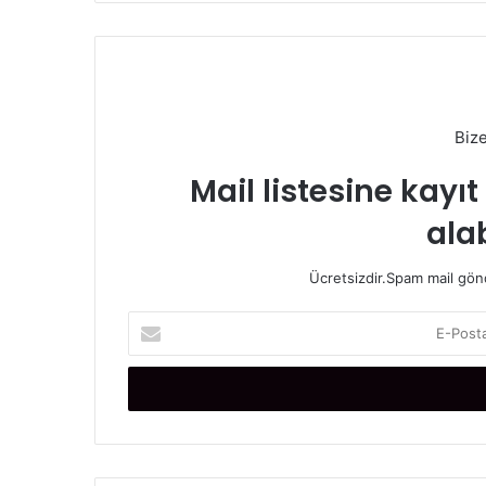
Biz
Mail listesine kayı
alab
Ücretsizdir.Spam mail gönde
E
-
P
o
s
t
a
a