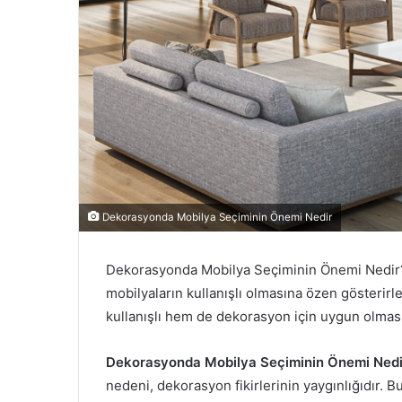
e
r
m
e
k
Dekorasyonda Mobilya Seçiminin Önemi Nedir
Dekorasyonda Mobilya Seçiminin Önemi Nedir? 
mobilyaların kullanışlı olmasına özen gösterirl
kullanışlı hem de dekorasyon için uygun olması
Dekorasyonda Mobilya Seçiminin Önemi Nedi
nedeni, dekorasyon fikirlerinin yaygınlığıdır. Bun