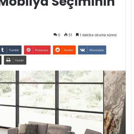
Mobilya Seçiminin
0
51
1 dakika okuma süresi
Tumblr
Pinterest
Reddit
VKontakte
Yazdır