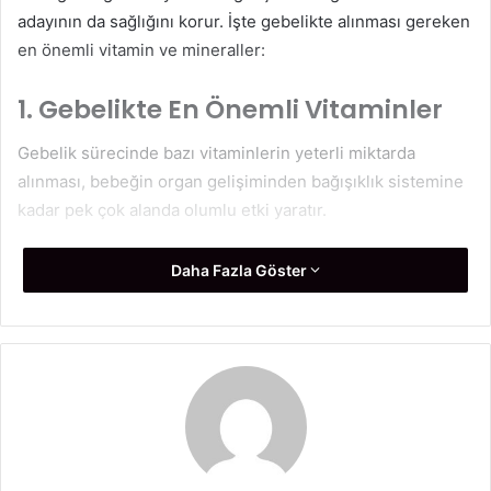
adayının da sağlığını korur. İşte gebelikte alınması gereken
en önemli vitamin ve mineraller:
1.
Gebelikte En Önemli Vitaminler
Gebelik sürecinde bazı vitaminlerin yeterli miktarda
alınması, bebeğin organ gelişiminden bağışıklık sistemine
kadar pek çok alanda olumlu etki yaratır.
a)
Folat (B9 Vitamini)
Daha Fazla Göster
Neden Önemli?
Folat, bebeğin sinir tüpü gelişimi için
hayati önem taşır. Sinir tüpü defekti riskini azaltmak
için gebeliğin ilk haftalarından itibaren düzenli olarak
alınmalıdır.
Kaynaklar:
Yeşil yapraklı sebzeler, portakal, tam
tahıllar ve kurubaklagiller.