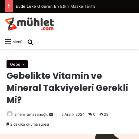
Evde Leke Gideren En Etkili Maske Tarifleri
Arama yap ...
Menü
Gebelik
Gebelikte Vitamin ve
Mineral Takviyeleri Gerekli
Mi?
sinem ramazanoğlu
B
5 Aralık 2024
0
23
i
2 dakika okuma süresi
r
e