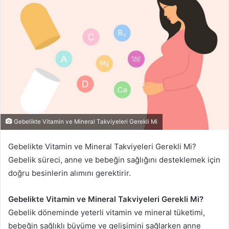
-
p
o
s
t
a
g
ö
n
d
Gebelikte Vitamin ve Mineral Takviyeleri Gerekli Mi
e
r
Gebelikte Vitamin ve Mineral Takviyeleri Gerekli Mi?
m
Gebelik süreci, anne ve bebeğin sağlığını desteklemek için
e
doğru besinlerin alımını gerektirir.
k
Gebelikte Vitamin ve Mineral Takviyeleri Gerekli Mi?
Gebelik döneminde yeterli vitamin ve mineral tüketimi,
bebeğin sağlıklı büyüme ve gelişimini sağlarken anne