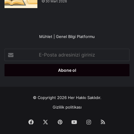
30 Mart 2026
Mühlet | Genel Bilgi Platformu
E-
Posta
adresinizi
giriniz
© Copyright 2026 Her Hakkı Saklıdır.
Gizlilik politikası
Facebook
X
Pinterest
YouTube
Instagram
RSS