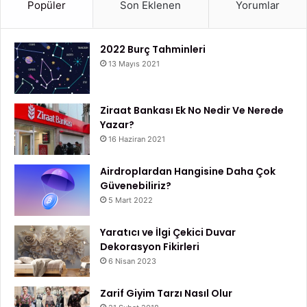
Popüler
Son Eklenen
Yorumlar
anne adaylarının bu süreci en iyi şekilde geçirmesine
yardımcı olacaktır.
2022 Burç Tahminleri
13 Mayıs 2021
Gebelik
Gebelikte Gerekli Mineraller
Gebelikte Gerekli Vitaminler
Ziraat Bankası Ek No Nedir Ve Nerede
Yazar?
16 Haziran 2021
Airdroplardan Hangisine Daha Çok
Güvenebiliriz?
5 Mart 2022
Yaratıcı ve İlgi Çekici Duvar
Dekorasyon Fikirleri
6 Nisan 2023
Zarif Giyim Tarzı Nasıl Olur