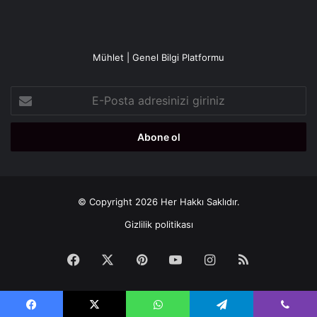
Mühlet | Genel Bilgi Platformu
E-
Posta
adresinizi
giriniz
© Copyright 2026 Her Hakkı Saklıdır.
Gizlilik politikası
Facebook
X
Pinterest
YouTube
Instagram
RSS