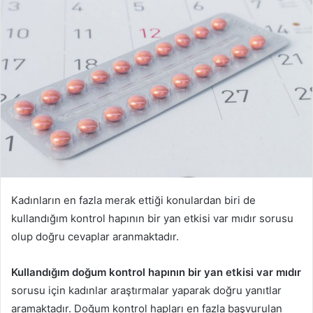
-
p
o
s
t
a
g
ö
n
d
e
r
Kadınların en fazla merak ettiği konulardan biri de
m
kullandığım kontrol hapının bir yan etkisi var mıdır sorusu
e
olup doğru cevaplar aranmaktadır.
k
Kullandığım doğum kontrol hapının bir yan etkisi var mıdır
sorusu için kadınlar araştırmalar yaparak doğru yanıtlar
aramaktadır. Doğum kontrol hapları en fazla başvurulan