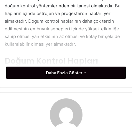
doğum kontrol yöntemlerinden bir tanesi olmaktadır. Bu
hapların içinde östrojen ve progesteron hapları yer
almaktadır. Doğum kontrol haplarının daha çok tercih
edilmesinin en büyük sebepleri içinde yüksek etkinliğe
sahip olması yan etkisinin az olması ve kolay bir şekilde
kullanılabilir olması yer almaktadır.
Doğum Kontrol Hapları
Hamilelikten Korur Mu?
Daha Fazla Göster
Doğrum kontrol hapı
içinde bulunan hormonlar
yumurtalıklarda yumurtlamanın meydana gelmesinin
önüne geçmektedir. Fakat doğum kontrol hapının kullanımı
sırasında dikkat edilmesi gereken en önemli konular
bulunmaktadır. Doğrum kontrol haplarının düzenli bir
şekilde her gün aynı saatte alınması gerekir. Şayet düzenli
bir şekilde alınmaması halinde hapın koruyuculuğu