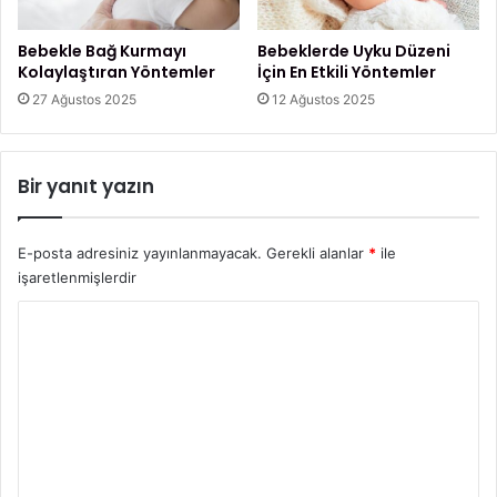
i
l
Bebekle Bağ Kurmayı
Bebeklerde Uyku Düzeni
e
Kolaylaştıran Yöntemler
İçin En Etkili Yöntemler
r
27 Ağustos 2025
12 Ağustos 2025
i
?
Bir yanıt yazın
E-posta adresiniz yayınlanmayacak.
Gerekli alanlar
*
ile
işaretlenmişlerdir
Y
o
r
u
m
*