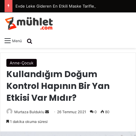
Evde Leke Gideren En Etkili Maske Tarifleri
Arama yap ...
Menü
Anne-Çocuk
Kullandığım Doğum
Kontrol Hapının Bir Yan
Etkisi Var Mıdır?
Murtaza Bulduklu
B
26 Temmuz 2021
0
80
i
1 dakika okuma süresi
r
e