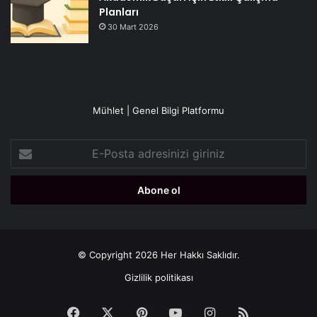
Planları
30 Mart 2026
Mühlet | Genel Bilgi Platformu
E-
Posta
adresinizi
giriniz
© Copyright 2026 Her Hakkı Saklıdır.
Gizlilik politikası
Facebook
X
Pinterest
YouTube
Instagram
RSS