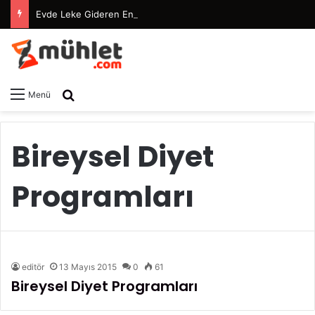
Evde Leke Gideren En Etkili Maske Tarifleri
Arama yap ...
Menü
Bireysel Diyet
Programları
editör
13 Mayıs 2015
0
61
Bireysel Diyet Programları