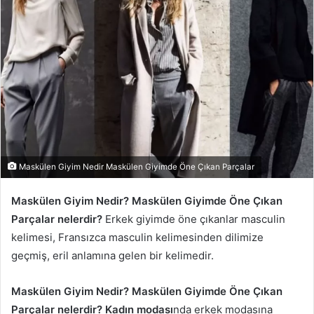
-
p
o
s
t
a
g
ö
n
d
Maskülen Giyim Nedir Maskülen Giyimde Öne Çıkan Parçalar
e
r
Maskülen Giyim Nedir? Maskülen Giyimde Öne Çıkan
m
Parçalar nelerdir?
Erkek giyimde öne çıkanlar masculin
e
kelimesi, Fransızca masculin kelimesinden dilimize
k
geçmiş, eril anlamına gelen bir kelimedir.
Maskülen Giyim Nedir? Maskülen Giyimde Öne Çıkan
Parçalar nelerdir? Kadın modası
nda erkek modasına