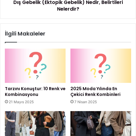
Dış Gebelik (Ektopik Gebelik) Nedir, Belirtileri
a
k
n
Nelerdir?
(
Maskülen Giyim
B
E
e
k
s
t
İlgili Makaleler
i
o
n
p
l
i
e
k
r
G
N
e
e
b
l
e
e
l
Tarzını Konuştur: 10 Renk ve
2025 Moda Yılında En
r
i
Kombinasyonu
Çekici Renk Kombinleri
d
k
21 Mayıs 2025
7 Nisan 2025
i
)
r
N
?
e
d
i
r