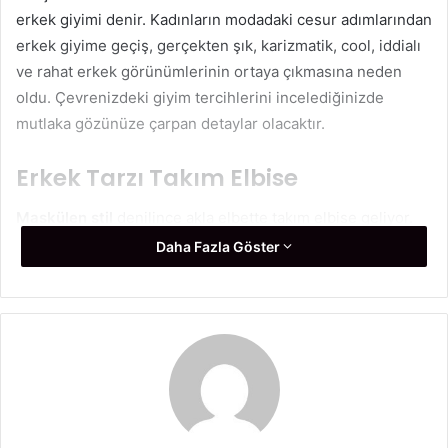
erkek giyimi denir. Kadınların modadaki cesur adımlarından
erkek giyime geçiş, gerçekten şık, karizmatik, cool, iddialı
ve rahat erkek görünümlerinin ortaya çıkmasına neden
oldu. Çevrenizdeki giyim tercihlerini incelediğinizde
mutlaka gözünüze çarpan detaylar olacaktır.
Erkek Tarzı Takım Elbise
Maskülen stil
denilince akla elbette takım elbise geliyor.
Bu tarzın vazgeçilmez detayını oluşturan takım elbiseler
Daha Fazla Göster
erkek giyimin en dikkat çeken parçalarından biridir. Bir
kıyafet seçerken kendi bedeninize uygun kalıpları tercih
edebileceğiniz gibi daha bol kesim ve beden olarak daha
büyük olan takım elbiseleri de tercih edebilirsiniz. Takım
elbiseniz güçlü maskülen çizgiler içeriyorsa, içine
giyeceğiniz daha feminen bir bluz ile dengeleyebilir ve
yüksek topuklu stilettolarla görünümünüzü