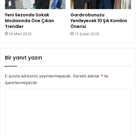
,
B
Yeni Sezonda Sokak
Gardırobunuzu
e
Modasında Öne Çıkan
Yenileyecek 10 Şık Kombin
l
Trendler
Önerisi
i
10 Mart 2025
13 Şubat 2025
r
t
i
Bir yanıt yazın
l
e
r
E-posta adresiniz yayınlanmayacak.
Gerekli alanlar
*
ile
i
N
işaretlenmişlerdir
e
Y
l
e
o
r
r
d
i
u
r
m
?