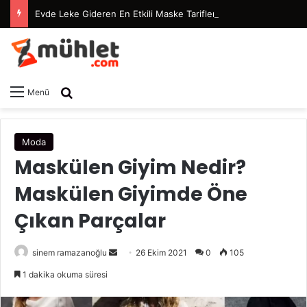
Evde Leke Gideren En Etkili Maske Tarifleri
Arama yap ...
Menü
Moda
Maskülen Giyim Nedir?
Maskülen Giyimde Öne
Çıkan Parçalar
sinem ramazanoğlu
B
26 Ekim 2021
0
105
i
1 dakika okuma süresi
r
e