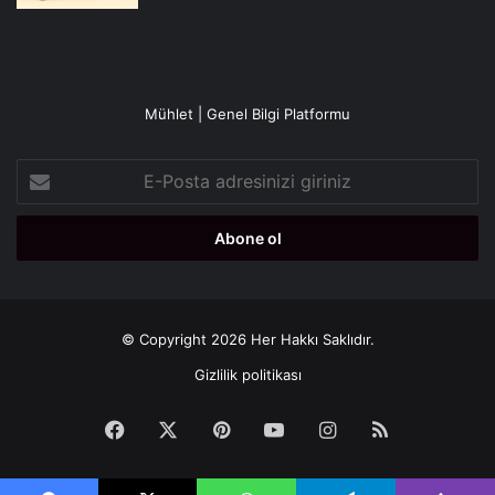
Mühlet | Genel Bilgi Platformu
E-
Posta
adresinizi
giriniz
© Copyright 2026 Her Hakkı Saklıdır.
Gizlilik politikası
Facebook
X
Pinterest
YouTube
Instagram
RSS