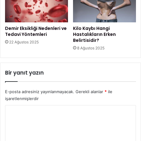
i
ü
r
v
?
e
n
Demir Eksikliği Nedenleri ve
Kilo Kaybı Hangi
e
Tedavi Yöntemleri
Hastalıkların Erken
b
Belirtisidir?
22 Ağustos 2025
i
8 Ağustos 2025
l
i
r
Bir yanıt yazın
i
z
?
E-posta adresiniz yayınlanmayacak.
Gerekli alanlar
*
ile
işaretlenmişlerdir
Y
o
r
u