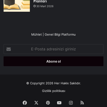
Planları
30 Mart 2026
Mühlet | Genel Bilgi Platformu
E-
Posta
adresinizi
giriniz
© Copyright 2026 Her Hakkı Saklıdır.
Gizlilik politikası
Facebook
X
Pinterest
YouTube
Instagram
RSS