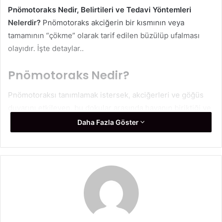
Pnömotoraks Nedir, Belirtileri ve Tedavi Yöntemleri
Nelerdir?
Pnömotoraks
akciğerin bir kısmının veya
tamamının “çökme” olarak tarif edilen büzülüp ufalması
olayıdır. İşte detaylar..
Pnömotoraks Nedir?
Pnömotoraksı tanımlamak istersek, akciğerleri ve göğüs
duvarını etkileyen, bu dokular arasında havanın biriktiği ve
akciğerlere bağlı iki zar arasında ayrılmaya neden olan ve
Daha Fazla Göster
ardından nefes almanın güçleşmesine neden olan bir
hastalık olarak adlandırıyoruz. Bu durumda vücut yeterli
miktarda hava eksikliğinden şikayetçidir.
Pnömotoraksın Nedenleri
Nelerdir?