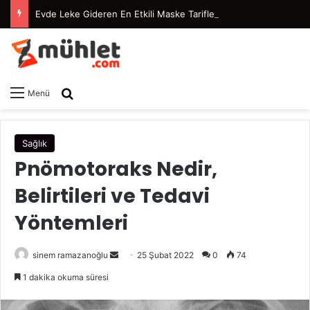
Evde Leke Gideren En Etkili Maske Tarifleri
Arama yap ...
Menü
Sağlık
Pnömotoraks Nedir,
Belirtileri ve Tedavi
Yöntemleri
sinem ramazanoğlu
B
25 Şubat 2022
0
74
i
1 dakika okuma süresi
r
e