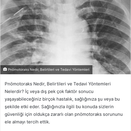
-
p
o
s
t
a
g
ö
n
d
Pnömotoraks Nedir, Belirtileri ve Tedavi Yöntemleri
e
r
Pnömotoraks Nedir, Belirtileri ve Tedavi Yöntemleri
m
Nelerdir?
İç veya dış pek çok faktör sonucu
e
yaşayabileceğiniz birçok hastalık, sağlığınıza şu veya bu
k
şekilde etki eder. Sağlığınızla ilgili bu konuda sizlerin
güvenliği için oldukça zararlı olan pnömotoraks sorununu
ele almayı tercih ettik.