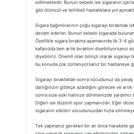
e
edilmektedir. Bunun sebebi ise sigaranın içeri
r
gibi ölümcül ve tehlikeli hastalıklara yol açmakt
m
e
Sigara bağımlılarının çoğu sigarayı bırakmak i
k
devam ederler. Bunun sebebi sigarada bulunan 
Özellikle sigara bırakma aşamasında ilk 3-4 gü
kafanızda ben artık bıraktım diyebiliyorsanız sig
diyebiliriz. Önemli olan bilinçli olarak sigaray
bu konuda çok zorlanıyorsanız bir hastaneye gi
Sigarayı bıraktıktan sonra vücudunuz da yavaş 
darlığınızın gittikçe azaldığını görecek ve artı
sonra size eski halinize dönmenizde yardımcı ola
Diğeri ise düzenli spor yapmanızdır. Eğer düzen
sigaranın etkileri vücudunuzdan hızla silinmeye
Tek yapmanız gereken bir an önce harekete ge
spor yaparak sigaranın yan etkilerinden zamanl