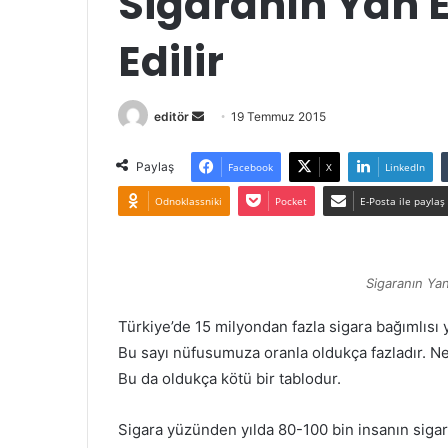
Sigaranın Yan E
Edilir
editör
B
19 Temmuz 2015
i
r
Paylaş
Facebook
X
LinkedIn
e
Odnoklassniki
Pocket
E-Posta ile paylaş
-
p
o
Sigaranın Yan 
s
t
Türkiye’de 15 milyondan fazla sigara bağımlısı y
a
Bu sayı nüfusumuza oranla oldukça fazladır. 
g
Bu da oldukça kötü bir tablodur.
ö
n
Sigara yüzünden yılda 80-100 bin insanın siga
d