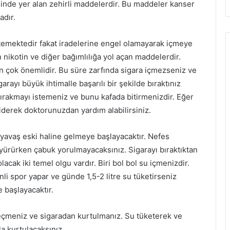
sinde yer alan zehirli maddelerdir. Bu maddeler kanser
adır.
stemektedir fakat iradelerine engel olamayarak içmeye
nikotin ve diğer bağımlılığa yol açan maddelerdir.
n çok önemlidir. Bu süre zarfında sigara içmezseniz ve
arayı büyük ihtimalle başarılı bir şekilde bıraktınız
ı bırakmayı istemeniz ve bunu kafada bitirmenizdir. Eğer
derek doktorunuzdan yardım alabilirsiniz.
yavaş eski haline gelmeye başlayacaktır. Nefes
k yürürken çabuk yorulmayacaksınız. Sigarayı bıraktıktan
cak iki temel olgu vardır. Biri bol bol su içmenizdir.
li spor yapar ve günde 1,5-2 litre su tüketirseniz
 başlayacaktır.
çmeniz ve sigaradan kurtulmanız. Su tüketerek ve
a kurtulacaksınız.