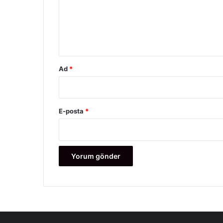
u
m
*
Ad
*
E-posta
*