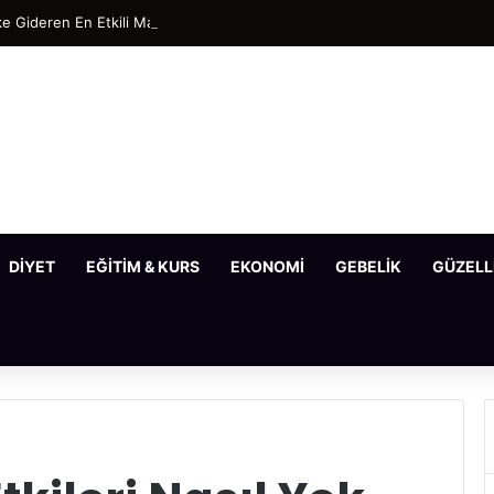
e Gideren En Etkili Maske Tarifleri
DIYET
EĞITIM & KURS
EKONOMI
GEBELIK
GÜZELL