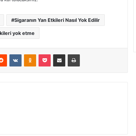
Sigaranın Yan Etkileri Nasıl Yok Edilir
kileri yok etme
Reddit
VKontakte
Odnoklassniki
Pocket
E-Posta ile paylaş
Yazdır