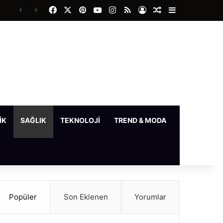
Facebook
X
Pinterest
YouTube
Instagram
RSS
Kayıt Ol
Rastgele Makale
Kenar Bölme
IK
SAĞLIK
TEKNOLOJI
TREND & MODA
YAŞAM
Popüler
Son Eklenen
Yorumlar