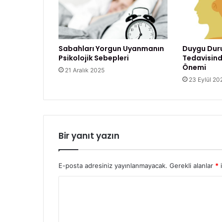
Sabahları Yorgun Uyanmanın
Duygu Dur
Psikolojik Sebepleri
Tedavisind
Önemi
21 Aralık 2025
23 Eylül 20
Bir yanıt yazın
E-posta adresiniz yayınlanmayacak.
Gerekli alanlar
*
i
Y
o
r