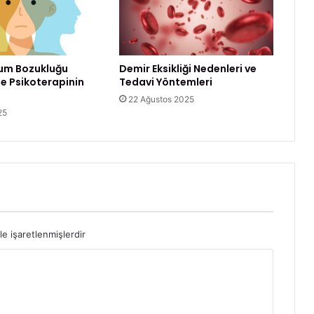
i
l
e
c
um Bozukluğu
Demir Eksikliği Nedenleri ve
e
e Psikoterapinin
Tedavi Yöntemleri
k
22 Ağustos 2025
p
25
s
i
k
o
l
o
j
i
k
le işaretlenmişlerdir
s
o
r
u
n