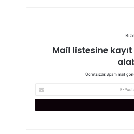
Biz
Mail listesine kayı
alab
Ücretsizdir.Spam mail gönde
E
-
P
o
s
t
a
a