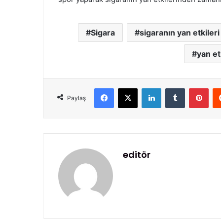
Sigara
sigaranın yan etkileri
yan et
Facebook
X
LinkedIn
Tumblr
Pinterest
Paylaş
editör