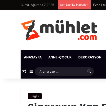
Cuma, Ağustos 7 2026
Son Dakika Haberleri
Evde Lek
ANASAYFA
ANNE-ÇOCUK
DEKORASYON
Rastgele Makale
Kenar Bölmesi
Arama
yap
...
Sağlık