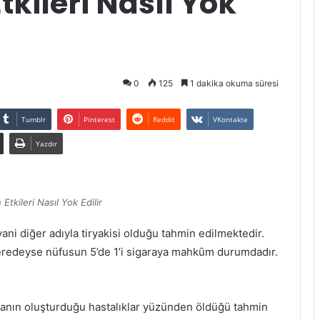
tkileri Nasıl Yok
0
125
1 dakika okuma süresi
Tumblr
Pinterest
Reddit
VKontakte
Yazdır
Etkileri Nasıl Yok Edilir
ani diğer adıyla tiryakisi olduğu tahmin edilmektedir.
Neredeyse nüfusun 5’de 1’i sigaraya mahkûm durumdadır.
ranın oluşturduğu hastalıklar yüzünden öldüğü tahmin