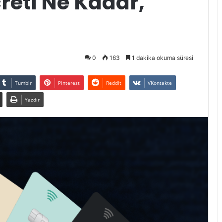
reti Ne Kadar,
0
163
1 dakika okuma süresi
Tumblr
Pinterest
Reddit
VKontakte
Yazdır