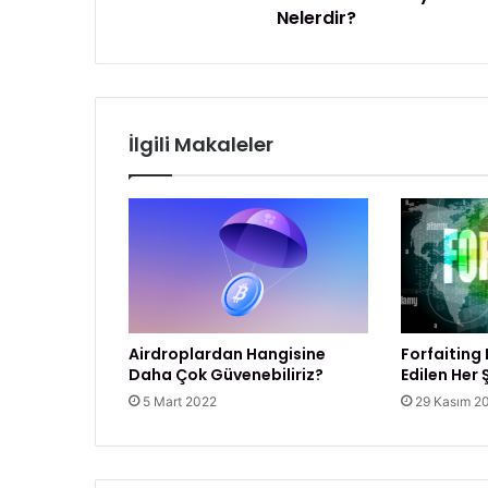
Nelerdir?
i
r
n
i
E
n
n
i
Ö
z
n
İlgili Makaleler
e
m
l
i
5
F
a
y
d
Airdroplardan Hangisine
Forfaiting
a
Daha Çok Güvenebiliriz?
Edilen Her 
s
5 Mart 2022
29 Kasım 2
ı
N
e
l