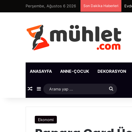
Perşembe, Ağustos 6 2026
Son Dakika Haberleri
Evde
ANASAYFA
ANNE-ÇOCUK
DEKORASYON
Rastgele Makale
Kenar Bölmesi
Arama
yap
...
Ekonomi