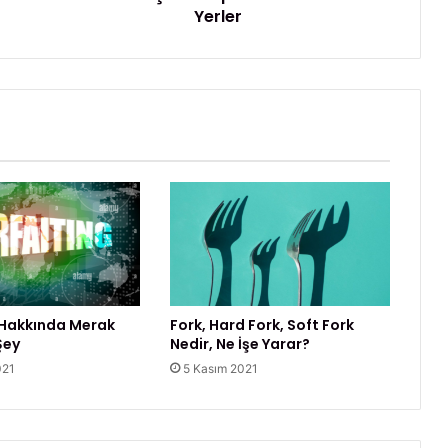
Yerler
e
h
i
r
N
a
p
o
l
i
’
d
e
G
e
 Hakkında Merak
Fork, Hard Fork, Soft Fork
z
Şey
Nedir, Ne İşe Yarar?
i
021
5 Kasım 2021
l
e
c
e