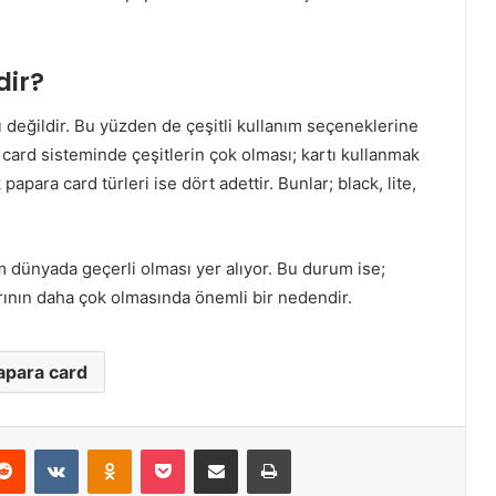
dir?
ı değildir. Bu yüzden de çeşitli kullanım seçeneklerine
card sisteminde çeşitlerin çok olması; kartı kullanmak
 papara card türleri ise dört adettir. Bunlar; black, lite,
üm dünyada geçerli olması yer alıyor. Bu durum ise;
arının daha çok olmasında önemli bir nedendir.
apara card
Reddit
VKontakte
Odnoklassniki
Pocket
E-Posta ile paylaş
Yazdır