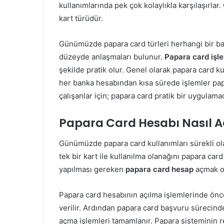
kullanımlarında pek çok kolaylıkla karşılaşırlar. 
kart türüdür.
Günümüzde papara card türleri herhangi bir ban
düzeyde anlaşmaları bulunur.
Papara card işle
şekilde pratik olur. Genel olarak papara card 
her banka hesabından kısa sürede işlemler papar
çalışanlar için; papara card pratik bir uygulamad
Papara Card Hesabı Nasıl Aç
Günümüzde papara card kullanımları sürekli ola
tek bir kart ile kullanılma olanağını papara card
yapılması gereken
papara card hesap
açmak o
Papara card hesabının açılma işlemlerinde öncel
verilir. Ardından papara card başvuru sürecind
açma işlemleri tamamlanır. Papara sisteminin