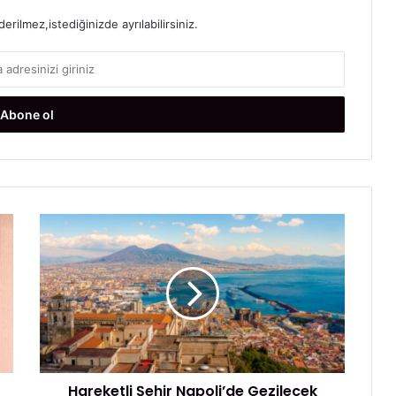
rilmez,istediğinizde ayrılabilirsiniz.
H
a
r
e
k
e
t
l
i
Hareketli Şehir Napoli’de Gezilecek
Ş