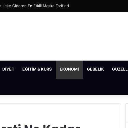
 Leke Gideren En Etkili Maske Tarifleri
DIYET
EĞITIM & KURS
EKONOMI
GEBELIK
GÜZELL