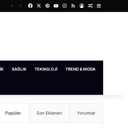
Facebook
X
Pinterest
YouTube
Instagram
RSS
Kayıt Ol
Rastgele Makale
Kenar Bölme
IK
SAĞLIK
TEKNOLOJI
TREND & MODA
YAŞAM
Popüler
Son Eklenen
Yorumlar