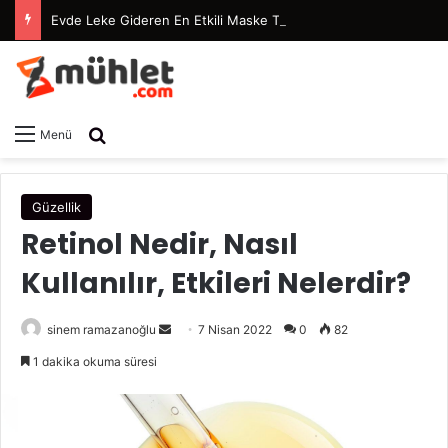
Evde Leke Gideren En Etkili Maske Tarifleri
Arama yap ...
Menü
Güzellik
Retinol Nedir, Nasıl
Kullanılır, Etkileri Nelerdir?
sinem ramazanoğlu
B
7 Nisan 2022
0
82
i
1 dakika okuma süresi
r
e
-