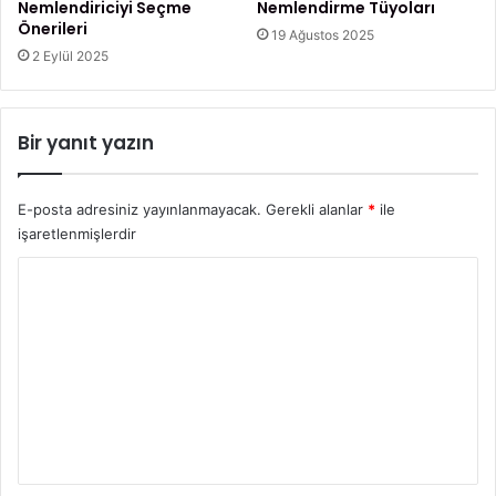
e
Nemlendiriciyi Seçme
Nemlendirme Tüyoları
k
Önerileri
19 Ağustos 2025
l
2 Eylül 2025
e
r
Bir yanıt yazın
E-posta adresiniz yayınlanmayacak.
Gerekli alanlar
*
ile
işaretlenmişlerdir
Y
o
r
u
m
*