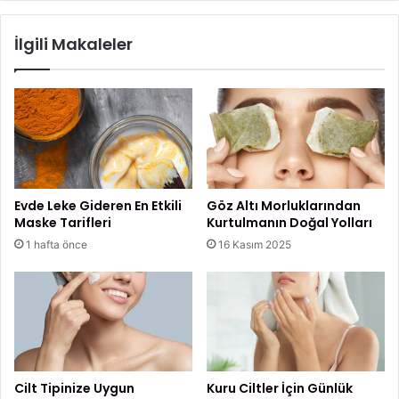
a
e
takdirde cildinizde geri dönüşü olmayacak tahrişlere
s
B
sebebiyet verirsiniz.
İlgili Makaleler
ı
i
G
r
e
l
r
i
e
k
k
t
e
e
n
Ö
P
n
Evde Leke Gideren En Etkili
Göz Altı Morluklarından
r
e
Maske Tarifleri
Kurtulmanın Doğal Yolları
e
Ç
1 hafta önce
16 Kasım 2025
n
ı
s
k
Retinol
i
a
p
n
l
M
e
e
r
s
l
Cilt Tipinize Uygun
Kuru Ciltler İçin Günlük