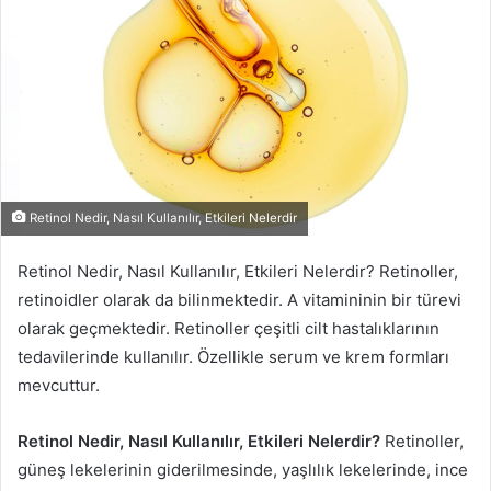
p
o
s
t
a
g
ö
n
d
Retinol Nedir, Nasıl Kullanılır, Etkileri Nelerdir
e
r
Retinol Nedir, Nasıl Kullanılır, Etkileri Nelerdir? Retinoller,
m
retinoidler olarak da bilinmektedir. A vitamininin bir türevi
e
olarak geçmektedir. Retinoller çeşitli cilt hastalıklarının
k
tedavilerinde kullanılır. Özellikle serum ve krem formları
mevcuttur.
Retinol Nedir, Nasıl Kullanılır, Etkileri Nelerdir?
Retinoller,
güneş lekelerinin giderilmesinde, yaşlılık lekelerinde, ince