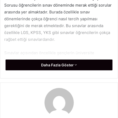
Sorusu öğrencilerin sınav döneminde merak ettiği sorular
arasında yer almaktadır. Burada özellikle sınav
dönemlerinde çokça öğrenci nasıl tercih yapılması
gerektiğini de merak etmektedir. Bu sınavlar arasında
özellikle LGS, KPSS, YKS gibi sınavlar öğrencilerin çokça
rağbet ettiği sınavlardandır.
Sınavlar açısından öncelikle gençlerin üniversite
hayallerini gerçekleştirmek açısından girdikleri YKS
Daha Fazla Göster
sınavında önemli bir işleve sahip olan Yükseköğretim
Kurumları Sınavı birçok açıdan önemli bir sınavdır. Biz de
bu yazımızda siz değerli takipçilerimiz için YKS sonrası
nasıl tercih yapılmalı konusunu inceledik.
Sınav Sonucunda Tercih Yapmada
Dikkat Edilmesi Gereken