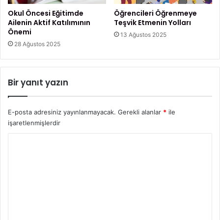
?
r
Okul Öncesi Eğitimde
Öğrencileri Öğrenmeye
ı
Ailenin Aktif Katılımının
Teşvik Etmenin Yolları
N
Önemi
13 Ağustos 2025
e
28 Ağustos 2025
l
e
r
Bir yanıt yazın
d
i
r
E-posta adresiniz yayınlanmayacak.
Gerekli alanlar
*
ile
?
işaretlenmişlerdir
Y
o
r
u
m
*