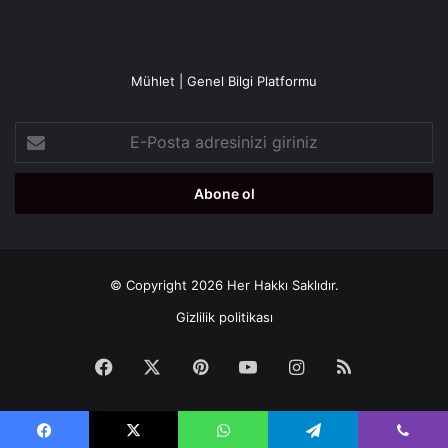
Mühlet | Genel Bilgi Platformu
E-
Posta
adresinizi
giriniz
© Copyright 2026 Her Hakkı Saklıdır.
Gizlilik politikası
Facebook
X
Pinterest
YouTube
Instagram
RSS