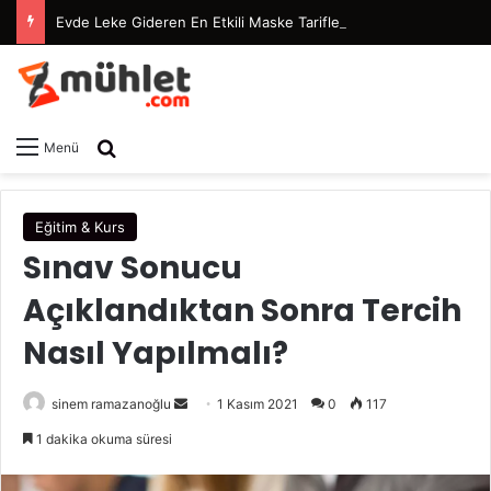
Evde Leke Gideren En Etkili Maske Tarifleri
Arama yap ...
Menü
Eğitim & Kurs
Sınav Sonucu
Açıklandıktan Sonra Tercih
Nasıl Yapılmalı?
sinem ramazanoğlu
B
1 Kasım 2021
0
117
i
1 dakika okuma süresi
r
e