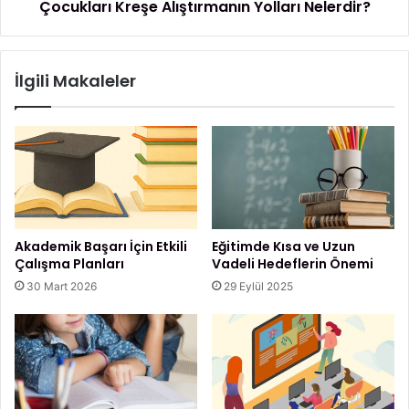
Çocukları Kreşe Alıştırmanın Yolları Nelerdir?
r
K
i
r
f
e
i
ş
İlgili Makaleler
N
e
e
A
d
l
i
ı
r
ş
,
t
N
ı
a
r
s
m
Akademik Başarı İçin Etkili
Eğitimde Kısa ve Uzun
ı
a
Çalışma Planları
Vadeli Hedeflerin Önemi
l
n
30 Mart 2026
29 Eylül 2025
Y
ı
a
n
p
Y
ı
o
l
l
ı
l
r
a