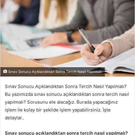
-
p
o
s
t
a
g
ö
n
d
Sınav Sonucu Açıklandıktan Sonra Tercih Nasıl Yapılmalı
e
r
Sınav Sonucu Açıklandıktan Sonra Tercih Nasıl Yapılmalı?
m
Bu yazımızda sınav sonucu açıklandıktan sonra tercih nasıl
e
yapılmalı? Sorusunu ele alacağız. Burada yapacağınız
k
işlem ile kolay bir şekilde işlem yapabilirsiniz. İşte
detaylar..
Sınav sonucu açıklandıktan sonra tercih nasıl yapılmalı?