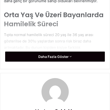
daha genç bir görünüme sahip oldukları belirlenmiştir.
Orta Yaş Ve Üzeri Bayanlarda
Hamilelik Süreci
Tıpta normal hamilelik süreci 20 yaş ile 36 yaş arası
gösterilse de 30’lu yaşlardan sonra risk biraz daha
artmaktadır. Bu durum kişiden kişiye farklılık
göstermektedir. Yaş ilerledikçe kadınların
Daha Fazla Göster
yumurtalıklarındaki sayı düşmektedir. Doğum yapan genç
bayanlarda bu sayı 2 milyonken 30 yaşını geçtikten sonra
bu rakam 300.000 bine düşmektedir. Bu durum hamile
kalınmasını zorlaştırsa da imkânsız değildir. Ve bu yaşlarda
hamile kalan kadınların yaşama süresi daha da artmaktadır.