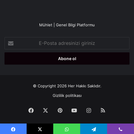
Mühlet | Genel Bilgi Platformu
E-
Posta
adresinizi
giriniz
© Copyright 2026 Her Hakkı Saklıdır.
Gizlilik politikası
Facebook
X
Pinterest
YouTube
Instagram
RSS