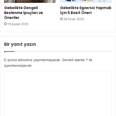
r
?
Gebelikte Dengeli
Gebelikte Egzersiz Yapmak
Beslenme İpuçları ve
İçin 5 Basit Öneri
Öneriler
28 Ocak 2025
19 Şubat 2025
Bir yanıt yazın
E-posta adresiniz yayınlanmayacak.
Gerekli alanlar
*
ile
işaretlenmişlerdir
Y
o
r
u
m
*