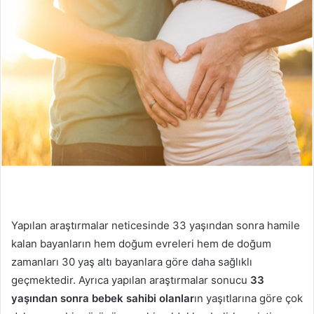
p
o
s
t
a
g
ö
n
d
e
r
m
e
k
Yapılan araştırmalar neticesinde 33 yaşından sonra hamile
kalan bayanların hem doğum evreleri hem de doğum
zamanları 30 yaş altı bayanlara göre daha sağlıklı
geçmektedir. Ayrıca yapılan araştırmalar sonucu
33
yaşından sonra bebek sahibi olanlar
ın yaşıtlarına göre çok