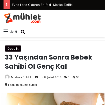
Evde Leke Gideren En Etkili Maske Tarifleri
Arama yap ...
Menü
Gebelik
33 Yaşından Sonra Bebek
Sahibi Ol Genç Kal
Murtaza Bulduklu
B
8 Şubat 2018
0
63
i
1 dakika okuma süresi
r
e
-