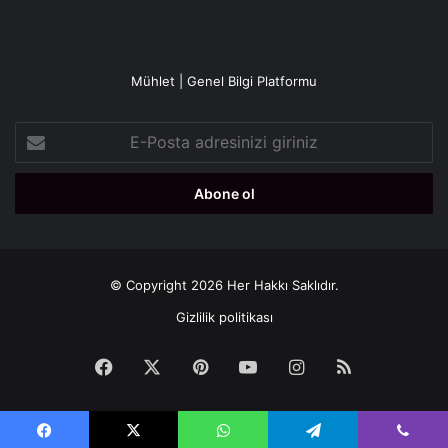
Mühlet | Genel Bilgi Platformu
E-
Posta
adresinizi
giriniz
© Copyright 2026 Her Hakkı Saklıdır.
Gizlilik politikası
Facebook
X
Pinterest
YouTube
Instagram
RSS