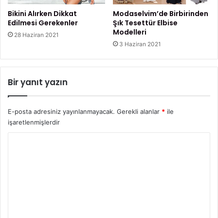
a
r
Bikini Alırken Dikkat
Modaselvim’de Birbirinden
ı
Edilmesi Gerekenler
Şık Tesettür Elbise
Modelleri
28 Haziran 2021
3 Haziran 2021
Bir yanıt yazın
E-posta adresiniz yayınlanmayacak.
Gerekli alanlar
*
ile
işaretlenmişlerdir
Y
o
r
u
m
*