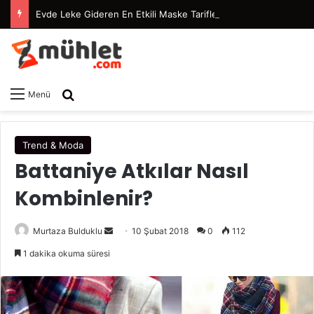
Evde Leke Gideren En Etkili Maske Tarifleri
Arama yap ...
Menü
Trend & Moda
Battaniye Atkılar Nasıl
Kombinlenir?
Murtaza Bulduklu
B
10 Şubat 2018
0
112
i
1 dakika okuma süresi
r
e
-