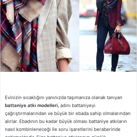
p
o
s
t
a
g
ö
n
d
e
r
m
e
k
Evinizin sıcaklığını yanınızda taşımanıza olanak tanıyan
battaniye atkı modelleri,
adını battaniyeyi
çağrıştırmalarından ve büyük bir ebada sahip olmalarından
alırlar. Ebadının bu kadar büyük olması battaniye atkıların
nasıl kombinleneceği ile soru işaretlerini beraberinde