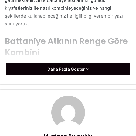
getirmektedir. Size battaniye atkılarınızı günlük
kıyafetleriniz ile nasıl kombinleyeceğiniz ve hangi
şekillerde kullanabileceğiniz ile ilgili bilgi veren bir yazı
sunuyoruz.
Battaniye Atkının Renge Göre
Kombini
Battaniye atkılar, pek çok renk ve modelde üretilebilen atkı
Daha Fazla Göster
modelleridir. Dolayısı ile battaniye atkının rengine ve
modeline göre nasıl bir kombin yapılacağı ve hangi
kıyafetler ile bir bütün olacağı belirlenmektedir. Eğer düz
renk ve desensiz bir battaniye atkı seçtiyseniz,
kombininizde bu rengin yakışacağı kıyafetleri kullanmanız
doğru olacaktır. Eğer çok canlı bir renk ise, diğer
kıyafetlerinizin sade ve dikkat çekmeyen renklerde olması
atkınızın ön plana çıkmasını sağlarken; desenli ve çok