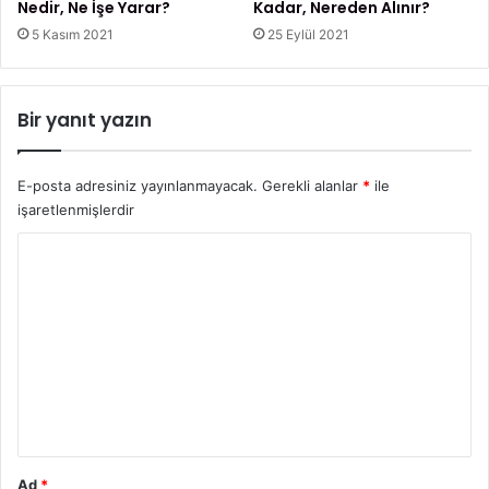
Böylece
DASK nereden alınır?
Sorusu akıllarda çözülmüş
Nedir, Ne İşe Yarar?
Kadar, Nereden Alınır?
oluyor
5 Kasım 2021
25 Eylül 2021
Dask
Dask Nedir
Bir yanıt yazın
Dask Nereden Alınır
E-posta adresiniz yayınlanmayacak.
Gerekli alanlar
*
ile
işaretlenmişlerdir
Y
o
r
u
m
*
Ad
*