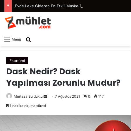
Evde Leke Gideren En Etkili Maske Tarifleri
Arama yap ...
Menü
Ekonomi
Dask Nedir? Dask
Yapılması Zorunlu Mudur?
Murtaza Bulduklu
B
7 Ağustos 2021
0
117
i
1 dakika okuma süresi
r
e
-