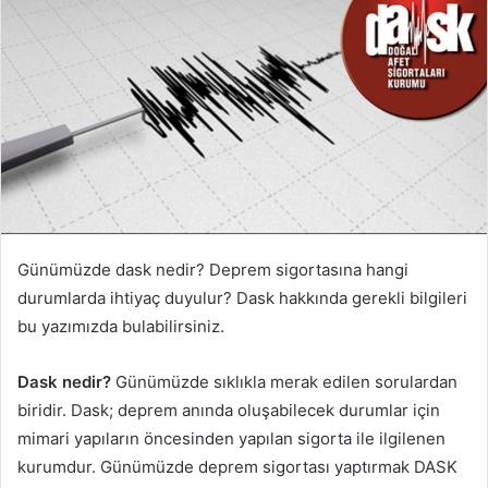
p
o
s
t
a
g
ö
n
d
e
r
Günümüzde dask nedir? Deprem sigortasına hangi
m
durumlarda ihtiyaç duyulur? Dask hakkında gerekli bilgileri
e
bu yazımızda bulabilirsiniz.
k
Dask nedir?
Günümüzde sıklıkla merak edilen sorulardan
biridir. Dask; deprem anında oluşabilecek durumlar için
mimari yapıların öncesinden yapılan sigorta ile ilgilenen
kurumdur. Günümüzde deprem sigortası yaptırmak DASK