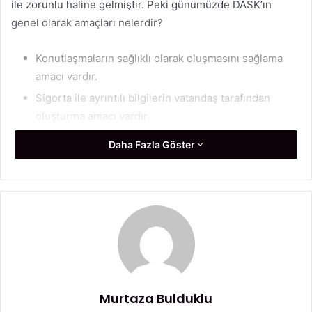
ile zorunlu haline gelmiştir. Peki günümüzde DASK’ın
genel olarak amaçları nelerdir?
Konutlaşmaların sağlıklı olarak oluşmasını sağlama
amacı vardır.
Sigorta ile ayrıntılı bilgilerin vatandaş tarafından
oluşturma amacı vardır.
Gelecek zamanda oluşabilecek deprem hasarları için
Daha Fazla Göster
bütçe ayrılmasını sağlar.
Mali hasar oluşması durumunda hasarın yükünün bir
kısmını üstlenme amacı vardır.
Deprem doğal afetine karşı tüm konutların
sigortalanmasını sağlama amacı vardır.
DASK genel olarak deprem karşısında devletin ve
vatandaşın yükünü hafifletme amacı içerisinde hizmetini
Murtaza Bulduklu
sunar.