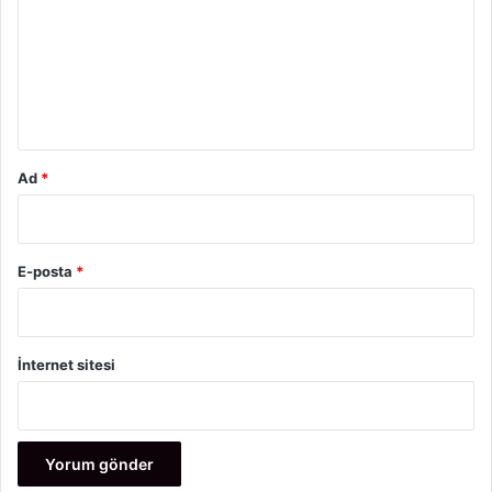
r
u
m
*
Ad
*
E-posta
*
İnternet sitesi