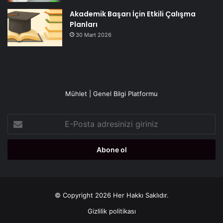
Akademik Başarı İçin Etkili Çalışma
Planları
30 Mart 2026
Mühlet | Genel Bilgi Platformu
E-
Posta
adresinizi
giriniz
© Copyright 2026 Her Hakkı Saklıdır.
Gizlilik politikası