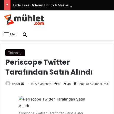
Evde Leke Gideren En Etkili Maske Tarifleri
Arama yap ...
Menü
Teknoloji
Periscope Twitter
Tarafından Satın Alındı
editör
B
19 Mayıs 2015
0
49
1 dakika okuma süresi
i
r
e
-
Periscope Twitter Tarafından Satın Alındı