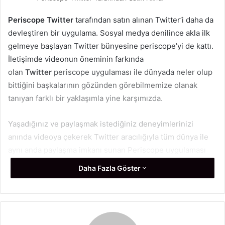
p
o
Periscope Twitter
tarafından satın alınan Twitter’i daha da
s
devleştiren bir uygulama. Sosyal medya denilince akla ilk
t
gelmeye başlayan Twitter bünyesine periscope’yi de kattı.
a
İletişimde videonun öneminin farkında
g
olan
Twitter
periscope uygulaması ile dünyada neler olup
ö
bittiğini başkalarının gözünden görebilmemize olanak
n
tanıyan farklı bir yaklaşımla yine karşımızda.
d
e
r
Yaşadığınız ve paylaşmak istediğiniz deneyimlerinizi
m
anında videoya çekerek Twitter aracılığıyla tüm dünya ile
e
aynı anda paylaşma imkanı sunan Periscope uygulaması
k
bazı söylentilere göre 100 milyon dolara bazı söylentilere
Daha Fazla Göster
göre 120 milyon dolara satın alındı.
Twitter
Periscope
ile Artık Dünya O kadar da Büyük Değil!