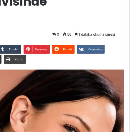
visinde
0
56
1 dakika okuma süresi
Tumblr
Pinterest
Reddit
VKontakte
Yazdır