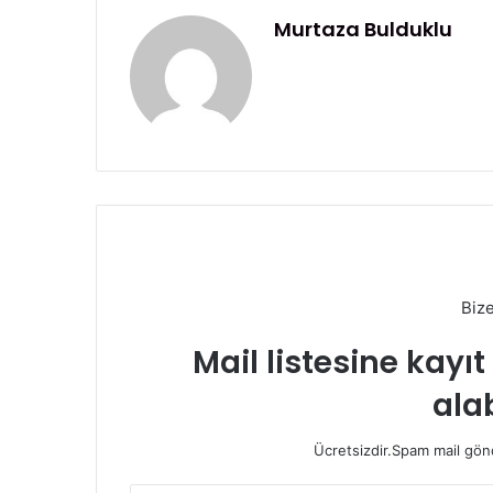
Murtaza Bulduklu
Biz
Mail listesine kayı
alab
Ücretsizdir.Spam mail gönde