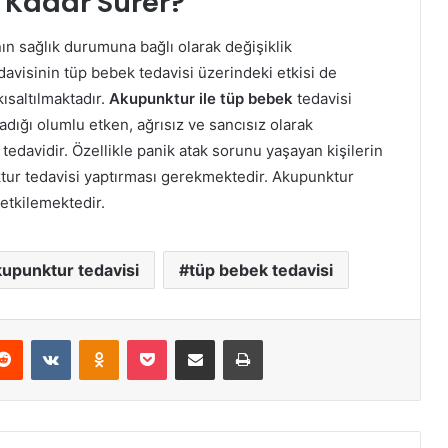
 Kadar Sürer?
n sağlık durumuna bağlı olarak değişiklik
avisinin tüp bebek tedavisi üzerindeki etkisi de
ısaltılmaktadır.
Akupunktur ile tüp bebek
tedavisi
dığı olumlu etken, ağrısız ve sancısız olarak
edavidir. Özellikle panik atak sorunu yaşayan kişilerin
tur tedavisi yaptırması gerekmektedir. Akupunktur
etkilemektedir.
upunktur tedavisi
tüp bebek tedavisi
Reddit
VKontakte
Odnoklassniki
Pocket
E-Posta ile paylaş
Yazdır