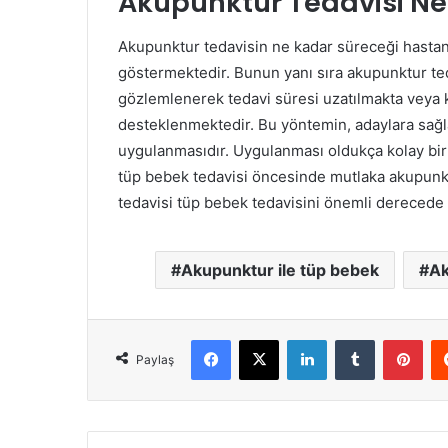
Akupunktur Tedavisi Ne
Akupunktur tedavisin ne kadar süreceği hastanı
göstermektedir. Bunun yanı sıra akupunktur ted
gözlemlenerek tedavi süresi uzatılmakta veya k
desteklenmektedir. Bu yöntemin, adaylara sağla
uygulanmasıdır. Uygulanması oldukça kolay bir t
tüp bebek tedavisi öncesinde mutlaka akupunk
tedavisi tüp bebek tedavisini önemli derecede 
Akupunktur ile tüp bebek
Ak
Facebook
X
LinkedIn
Tumblr
Pinterest
Paylaş