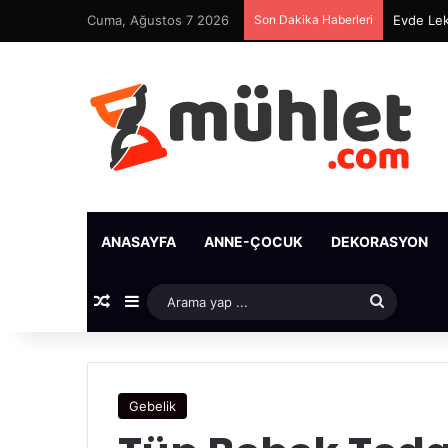
Cuma, Ağustos 7 2026
Son Dakika Haberleri
Evde Lek
ANASAYFA
ANNE-ÇOCUK
DEKORASYON
Rastgele Makale
Kenar Bölmesi
Arama
yap
...
Gebelik