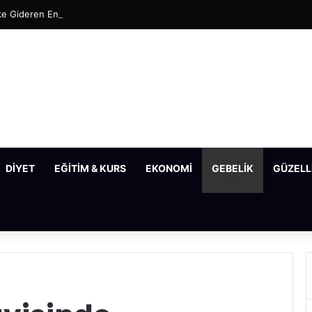
e Gideren En Etkili Maske Tarifleri
DIYET
EĞITIM & KURS
EKONOMI
GEBELIK
GÜZELL