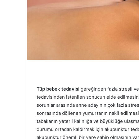
e
r
m
e
k
Tüp bebek tedavisi
gereğinden fazla stresli ve
tedavisinden istenilen sonucun elde edilmesini
sorunlar arasında anne adayının çok fazla stre
sonrasında döllenen yumurtanın nakil edilmes
tabakanın yeterli kalınlığa ve büyüklüğe ula
durumu ortadan kaldırmak için akupunktur ted
akupunktur önemli bir yere sahip olmasının yan