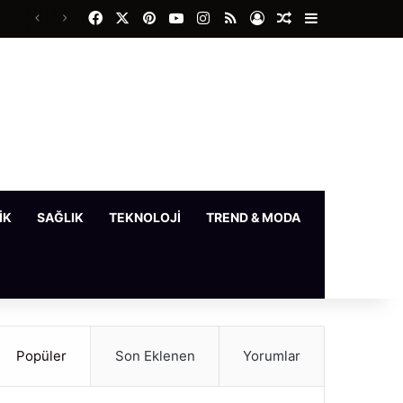
Facebook
X
Pinterest
YouTube
Instagram
RSS
Kayıt Ol
Rastgele Makale
Kenar Bölme
IK
SAĞLIK
TEKNOLOJI
TREND & MODA
YAŞAM
Popüler
Son Eklenen
Yorumlar