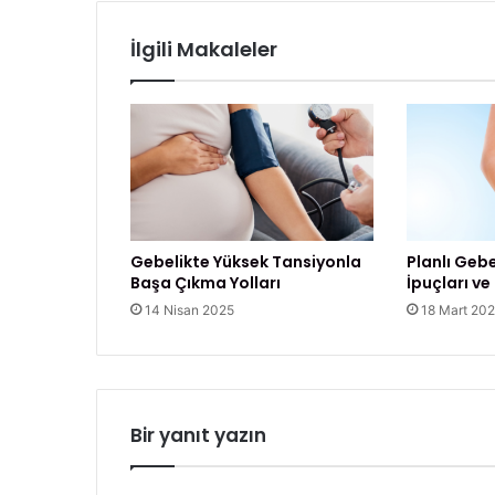
İ
i
y
z
İlgili Makaleler
i
G
e
l
i
r
?
Gebelikte Yüksek Tansiyonla
Planlı Gebe
Başa Çıkma Yolları
İpuçları ve
14 Nisan 2025
18 Mart 20
Bir yanıt yazın