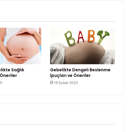
n
a
l
D
u
ş
likte Sağlık
Gebelikte Dengeli Beslenme
 Öneriler
İpuçları ve Öneriler
25
19 Şubat 2025